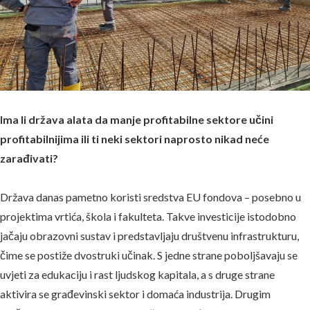
Ima li država alata da manje profitabilne sektore učini
profitabilnijima ili ti neki sektori naprosto nikad neće
zarađivati?
Država danas pametno koristi sredstva EU fondova – posebno u
projektima vrtića, škola i fakulteta. Takve investicije istodobno
jačaju obrazovni sustav i predstavljaju društvenu infrastrukturu,
čime se postiže dvostruki učinak. S jedne strane poboljšavaju se
uvjeti za edukaciju i rast ljudskog kapitala, a s druge strane
aktivira se građevinski sektor i domaća industrija. Drugim