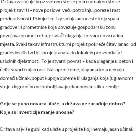
Država zarađuje kroz sve ono što se pokrene nakon što se
projekt završi – nove poslove, veću potrošnju, poreze i rast
produktivnosti. Primjerice, izgradnja autoceste koja spaja
gradove ili prometnice koja povezuje gospodarsku zonu
povećava promet roba, privlači ulaganja i otvara nova radna
mjesta. Svaki takav infrastrukturni projekt pokreće čitav lanac: od
građevinskih tvrtki i projektanata do lokalnih proizvođača i
uslužnih djelatnosti. To je stvarni povrat – kada ulaganje u beton i
čelik stvori trajan rast. Nasuprot tome, ulaganja koja nemaju
domaći učinak, poput kupnja opreme ili ulaganja koja (uglavnom)
stoje, dugoročno ne poboljšavaju ekonomsku sliku zemlje.
Gdje se puno novaca ulaže, a država ne zarađuje dobro?
Koje su investicije manje unosne?
Država najviše gubi kad ulaže u projekte koji nemaju jasan učinak