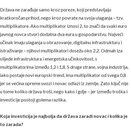
Država ne zarađuje samo kroz poreze, koji predstavljaju
kratkoročan prihod, nego kroz povrate na svoja ulaganja – tzv.
multiplikatore. Ako multiplikator iznosi 2, to znači da svaki euro
javnog novca stvori dodatna dva eura u gospodarstvu. Najveći
učinak imaju ulaganja u obrazovanje, digitalnu infrastrukturu i
istraživanje – njihovi multiplikatori dosežu oko 2,2. Odmah iza
slijede infrastruktura i energetska učinkovitost, s
multiplikatorima između 1,2 i 1,8. S druge strane, vojna industrija,
iako postaje novi europski trend, ima multiplikator od svega 0,8
jer se većina opreme uvozi i novac odlazi iz zemlje. Zato ključ nije
u tome koliko država troši, nego kako i gdje – jer između troška i
investicije postoji golema razlika.
Koja investicija je najbolja da država zaradi novac i kolika je
to zarada?