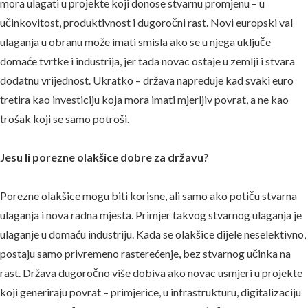
mora ulagati u projekte koji donose stvarnu promjenu – u
učinkovitost, produktivnost i dugoročni rast. Novi europski val
ulaganja u obranu može imati smisla ako se u njega uključe
domaće tvrtke i industrija, jer tada novac ostaje u zemlji i stvara
dodatnu vrijednost. Ukratko – država napreduje kad svaki euro
tretira kao investiciju koja mora imati mjerljiv povrat, a ne kao
trošak koji se samo potroši.
Jesu li porezne olakšice dobre za državu?
Porezne olakšice mogu biti korisne, ali samo ako potiču stvarna
ulaganja i nova radna mjesta. Primjer takvog stvarnog ulaganja je
ulaganje u domaću industriju. Kada se olakšice dijele neselektivno,
postaju samo privremeno rasterećenje, bez stvarnog učinka na
rast. Država dugoročno više dobiva ako novac usmjeri u projekte
koji generiraju povrat – primjerice, u infrastrukturu, digitalizaciju