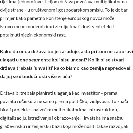
riječima, jednom investicijom država povećava multiplikator na
dvije strane – u društvenom i gospodarskom smislu. To je dobar
primjer kako pametno korištenje europskog novca može
istovremeno modernizirati zemlju, imati društveni efekt i
potaknuti njezin ekonomski rast.
Kako da onda država bolje zarađuje, a da pritom ne zaboravi
ulagati u one segmente koji nisu unosni? Kojih bi se stvari
država trebala ‘uhvatiti’ kako bismo kao zemlja napredovali,
da joj se u budućnosti više vraća?
Država bi trebala planirati ulaganja kao investitor – prema
povratu i učinku, a ne samo prema političkoj vidljivosti. To znači
birati projekte s najvećim multiplikatorima: infrastrukturu,
digitalizaciju, istraživanje i obrazovanje. Hrvatska ima snažnu
građevinsku i inženjersku bazu koja može nositi takav razvoj, ali