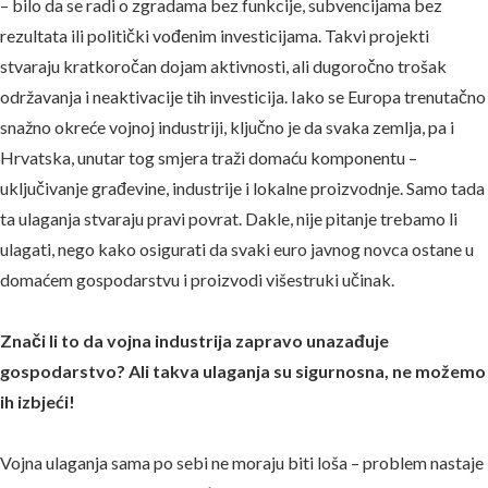
– bilo da se radi o zgradama bez funkcije, subvencijama bez
rezultata ili politički vođenim investicijama. Takvi projekti
stvaraju kratkoročan dojam aktivnosti, ali dugoročno trošak
održavanja i neaktivacije tih investicija. Iako se Europa trenutačno
snažno okreće vojnoj industriji, ključno je da svaka zemlja, pa i
Hrvatska, unutar tog smjera traži domaću komponentu –
uključivanje građevine, industrije i lokalne proizvodnje. Samo tada
ta ulaganja stvaraju pravi povrat. Dakle, nije pitanje trebamo li
ulagati, nego kako osigurati da svaki euro javnog novca ostane u
domaćem gospodarstvu i proizvodi višestruki učinak.
Znači li to da vojna industrija zapravo unazađuje
gospodarstvo? Ali takva ulaganja su sigurnosna, ne možemo
ih izbjeći!
Vojna ulaganja sama po sebi ne moraju biti loša – problem nastaje