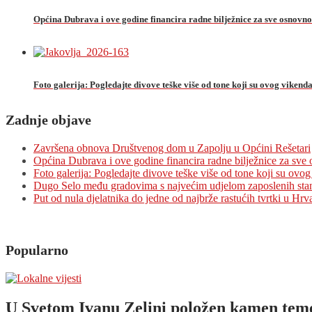
Općina Dubrava i ove godine financira radne bilježnice za sve osnovn
Foto galerija: Pogledajte divove teške više od tone koji su ovog vikenda 
Zadnje objave
Završena obnova Društvenog dom u Zapolju u Općini Rešetari
Općina Dubrava i ove godine financira radne bilježnice za sve
Foto galerija: Pogledajte divove teške više od tone koji su ovog 
Dugo Selo među gradovima s najvećim udjelom zaposlenih sta
Put od nula djelatnika do jedne od najbrže rastućih tvrtki u Hrv
Popularno
U Svetom Ivanu Zelini položen kamen temel