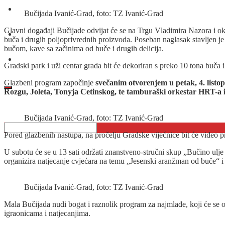
O nama
Bučijada Ivanić-Grad, foto: TZ Ivanić-Grad
Glavni događaji Bučijade odvijat će se na Trgu Vladimira Nazora i ok
Oglašavanje
buča i drugih poljoprivrednih proizvoda. Poseban naglasak stavljen je 
bučom, kave sa začinima od buče i drugih delicija.
Kontakt
Gradski park i uži centar grada bit će dekoriran s preko 10 tona buča 
Glazbeni program započinje
svečanim otvorenjem u petak, 4. listo
Rozgu, Joleta, Tonyja Cetinskog, te tamburaški orkestar HRT-a 
Bučijada Ivanić-Grad, foto: TZ Ivanić-Grad
Pored glazbenih nastupa, na pročelju Gradske vijećnice bit će video 
U subotu će se u 13 sati održati znanstveno-stručni skup „Bučino ulje o
organizira natjecanje cvjećara na temu „Jesenski aranžman od buče“ 
Bučijada Ivanić-Grad, foto: TZ Ivanić-Grad
Mala Bučijada nudi bogat i raznolik program za najmlađe, koji će se o
igraonicama i natjecanjima.