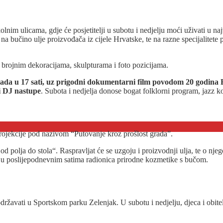
olnim ulicama, gdje će posjetitelji u subotu i nedjelju moći uživati u
na bučino ulje proizvođača iz cijele Hrvatske, te na razne specijalitete
i brojnim dekoracijama, skulpturama i foto pozicijama.
pada u 17 sati, uz prigodni dokumentarni film povodom 20 godina 
i DJ nastupe
. Subota i nedjelja donose bogat folklorni program, jazz k
projekcije pod nazivom “Putovanje kroz prošlost grada”.
d polja do stola“. Raspravljat će se uzgoju i proizvodnji ulja, te o nje
i u poslijepodnevnim satima radionica prirodne kozmetike s bučom.
državati u Sportskom parku Zelenjak. U subotu i nedjelju, djeca i obite