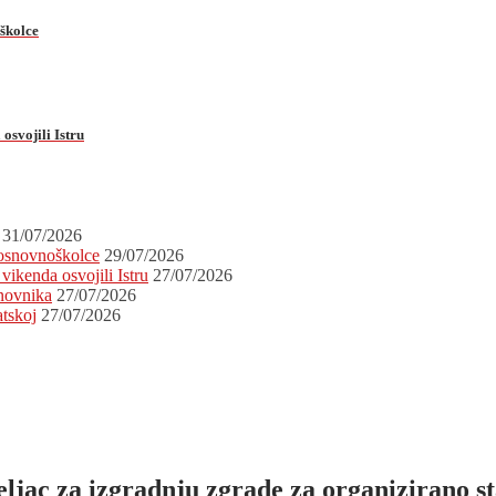
oškolce
osvojili Istru
31/07/2026
 osnovnoškolce
29/07/2026
vikenda osvojili Istru
27/07/2026
novnika
27/07/2026
atskoj
27/07/2026
jac za izgradnju zgrade za organizirano st