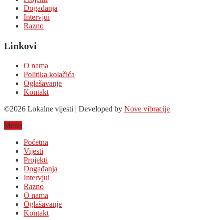
Događanja
Intervjui
Razno
Linkovi
O nama
Politika kolačića
Oglašavanje
Kontakt
©2026 Lokalne vijesti | Developed by
Nove vibracije
Menu
Početna
Vijesti
Projekti
Događanja
Intervjui
Razno
O nama
Oglašavanje
Kontakt