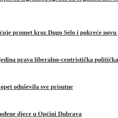
ćuje promet kroz Dugo Selo i pokreće novu
jedina prava liberalno-centristička političk
pet oduševila sve prisutne
rođene djece u Općini Dubrava