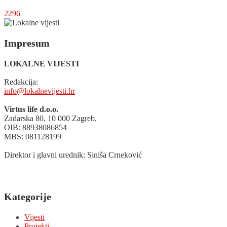
2296
Impresum
LOKALNE VIJESTI
Redakcija:
info@lokalnevijesti.hr
Virtus life d.o.o.
Zadarska 80, 10 000 Zagreb,
OIB: 88938086854
MBS: 081128199
Direktor i glavni urednik: Siniša Crneković
Kategorije
Vijesti
Projekti