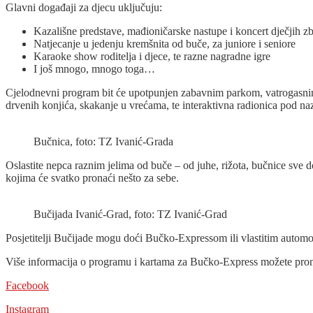
Glavni događaji za djecu uključuju:
Kazališne predstave, mađioničarske nastupe i koncert dječjih z
Natjecanje u jedenju kremšnita od buče, za juniore i seniore
Karaoke show roditelja i djece, te razne nagradne igre
I još mnogo, mnogo toga…
Cjelodnevni program bit će upotpunjen zabavnim parkom, vatrogasnim i
drvenih konjića, skakanje u vrećama, te interaktivna radionica pod n
Bučnica, foto: TZ Ivanić-Grada
Oslastite nepca raznim jelima od buče – od juhe, rižota, bučnice sve do
kojima će svatko pronaći nešto za sebe.
Bučijada Ivanić-Grad, foto: TZ Ivanić-Grad
Posjetitelji Bučijade mogu doći Bučko-Expressom ili vlastitim automo
Više informacija o programu i kartama za Bučko-Express možete pro
Facebook
Instagram