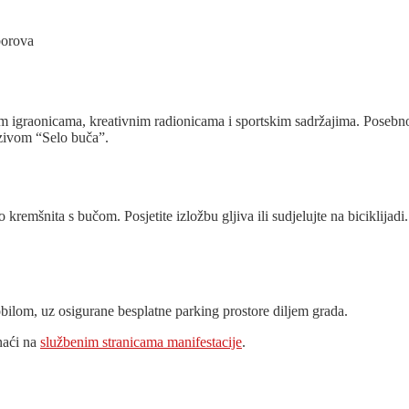
borova
graonicama, kreativnim radionicama i sportskim sadržajima. Posebno at
azivom “Selo buča”.
 kremšnita s bučom. Posjetite izložbu gljiva ili sudjelujte na biciklijad
bilom, uz osigurane besplatne parking prostore diljem grada.
naći na
službenim stranicama manifestacije
.