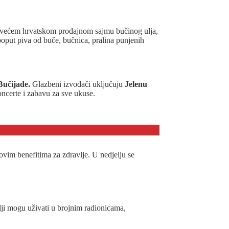
 najvećem hrvatskom prodajnom sajmu bučinog ulja,
 poput piva od buče, bučnica, pralina punjenih
Bučijade.
Glazbeni izvođači uključuju
Jelenu
oncerte i zabavu za sve ukuse.
govim benefitima za zdravlje. U nedjelju se
lji mogu uživati u brojnim radionicama,