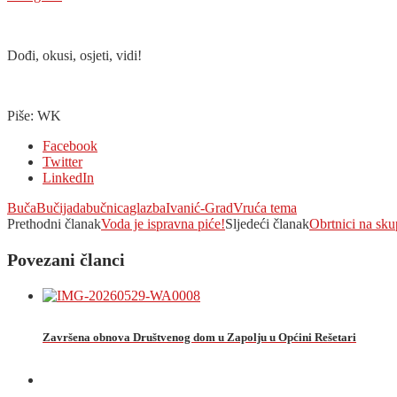
Dođi, okusi, osjeti, vidi!
Piše: WK
Facebook
Twitter
LinkedIn
Buča
Bučijada
bučnica
glazba
Ivanić-Grad
Vruća tema
Prethodni članak
Voda je ispravna piće!
Sljedeći članak
Obrtnici na sku
Povezani članci
Završena obnova Društvenog dom u Zapolju u Općini Rešetari