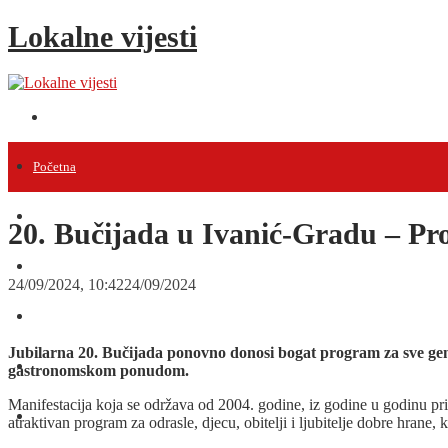
Lokalne vijesti
Početna
Vijesti
20. Bučijada u Ivanić-Gradu – Pro
Projekti
24/09/2024, 10:42
24/09/2024
Događanja
Jubilarna 20. Bučijada ponovno donosi bogat program za sve gene
Intervjui
gastronomskom ponudom.
Manifestacija koja se održava od 2004. godine, iz godine u godinu priv
Razno
atraktivan program za odrasle, djecu, obitelji i ljubitelje dobre hrane, 