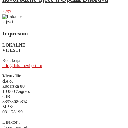
2297
Impresum
LOKALNE
VIJESTI
Redakcija:
info@lokalnevijesti.hr
Virtus life
d.o.o.
Zadarska 80,
10 000 Zagreb,
OIB:
88938086854
MBS:
081128199
Direktor i
glavni urednik: