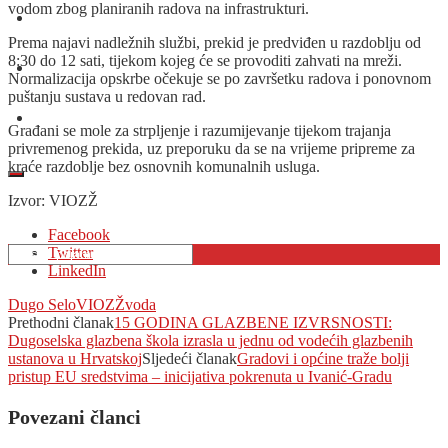
vodom zbog planiranih radova na infrastrukturi.
O nama
Prema najavi nadležnih službi, prekid je predviđen u razdoblju od
8:30 do 12 sati, tijekom kojeg će se provoditi zahvati na mreži.
Oglašavanje
Normalizacija opskrbe očekuje se po završetku radova i ponovnom
puštanju sustava u redovan rad.
Kontakt
Građani se mole za strpljenje i razumijevanje tijekom trajanja
privremenog prekida, uz preporuku da se na vrijeme pripreme za
kraće razdoblje bez osnovnih komunalnih usluga.
Izvor: VIOZŽ
Facebook
Twitter
LinkedIn
Dugo Selo
VIOZŽ
voda
Prethodni članak
15 GODINA GLAZBENE IZVRSNOSTI:
Dugoselska glazbena škola izrasla u jednu od vodećih glazbenih
ustanova u Hrvatskoj
Sljedeći članak
Gradovi i općine traže bolji
pristup EU sredstvima – inicijativa pokrenuta u Ivanić-Gradu
Povezani članci