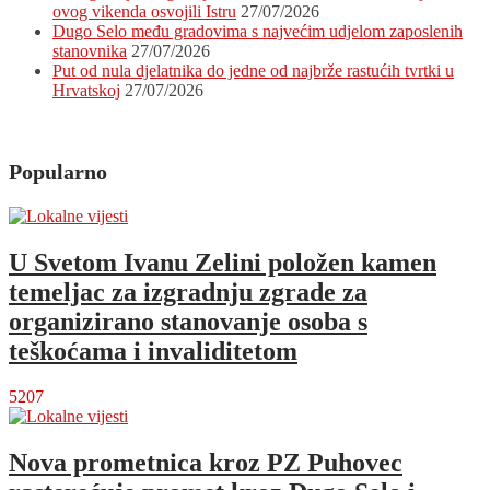
ovog vikenda osvojili Istru
27/07/2026
Dugo Selo među gradovima s najvećim udjelom zaposlenih
stanovnika
27/07/2026
Put od nula djelatnika do jedne od najbrže rastućih tvrtki u
Hrvatskoj
27/07/2026
Popularno
U Svetom Ivanu Zelini položen kamen
temeljac za izgradnju zgrade za
organizirano stanovanje osoba s
teškoćama i invaliditetom
5207
Nova prometnica kroz PZ Puhovec