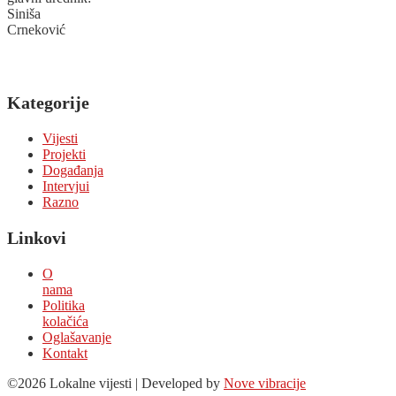
Siniša
Crneković
Kategorije
Vijesti
Projekti
Događanja
Intervjui
Razno
Linkovi
O
nama
Politika
kolačića
Oglašavanje
Kontakt
©2026 Lokalne vijesti | Developed by
Nove vibracije