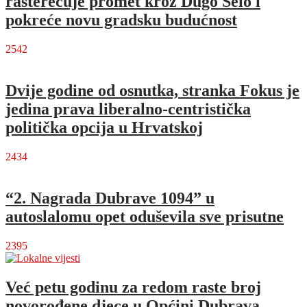
rasterećuje promet kroz Dugo Selo i
pokreće novu gradsku budućnost
2542
Dvije godine od osnutka, stranka Fokus je
jedina prava liberalno-centristička
politička opcija u Hrvatskoj
2434
“2. Nagrada Dubrave 1094” u
autoslalomu opet oduševila sve prisutne
2395
Već petu godinu za redom raste broj
novorođene djece u Općini Dubrava