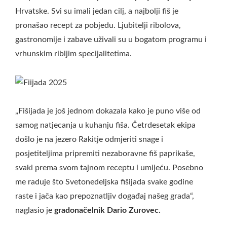
Hrvatske. Svi su imali jedan cilj, a najbolji fiš je
pronašao recept za pobjedu. Ljubitelji ribolova,
gastronomije i zabave uživali su u bogatom programu i
vrhunskim ribljim specijalitetima.
„Fišijada je još jednom dokazala kako je puno više od
samog natjecanja u kuhanju fiša. Četrdesetak ekipa
došlo je na jezero Rakitje odmjeriti snage i
posjetiteljima pripremiti nezaboravne fiš paprikaše,
svaki prema svom tajnom receptu i umijeću. Posebno
me raduje što Svetonedeljska fišijada svake godine
raste i jača kao prepoznatljiv događaj našeg grada“,
naglasio je
gradonačelnik Dario Zurovec.