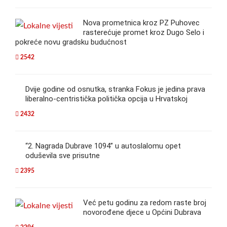
Nova prometnica kroz PZ Puhovec
rasterećuje promet kroz Dugo Selo i
pokreće novu gradsku budućnost
2542
Dvije godine od osnutka, stranka Fokus je jedina prava
liberalno-centristička politička opcija u Hrvatskoj
2432
“2. Nagrada Dubrave 1094” u autoslalomu opet
oduševila sve prisutne
2395
Već petu godinu za redom raste broj
novorođene djece u Općini Dubrava