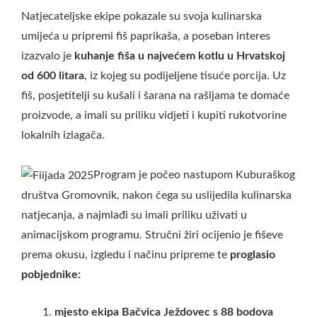
Natjecateljske ekipe pokazale su svoja kulinarska
umijeća u pripremi fiš paprikaša, a poseban interes
izazvalo je
kuhanje fiša u najvećem kotlu u Hrvatskoj
od 600 litara
, iz kojeg su podijeljene tisuće porcija. Uz
fiš, posjetitelji su kušali i šarana na rašljama te domaće
proizvode, a imali su priliku vidjeti i kupiti rukotvorine
lokalnih izlagača.
Program je počeo nastupom Kuburaškog
društva Gromovnik, nakon čega su uslijedila kulinarska
natjecanja, a najmlađi su imali priliku uživati u
animacijskom programu. Stručni žiri ocijenio je fiševe
prema okusu, izgledu i načinu pripreme te
proglasio
pobjednike:
mjesto ekipa Bačvica Ježdovec s 88 bodova