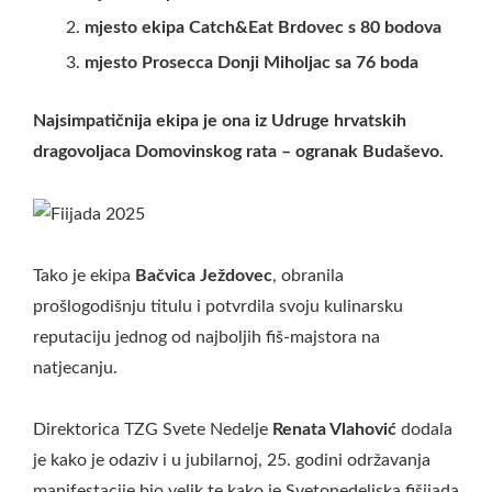
mjesto ekipa Catch&Eat Brdovec s 80 bodova
mjesto Prosecca Donji Miholjac sa 76 boda
Najsimpatičnija ekipa je ona iz Udruge hrvatskih
dragovoljaca Domovinskog rata – ogranak Budaševo.
Tako je ekipa
Bačvica Ježdovec
, obranila
prošlogodišnju titulu i potvrdila svoju kulinarsku
reputaciju jednog od najboljih fiš-majstora na
natjecanju.
Direktorica TZG Svete Nedelje
Renata Vlahović
dodala
je kako je odaziv i u jubilarnoj, 25. godini održavanja
manifestacije bio velik te kako je Svetonedeljska fišijada