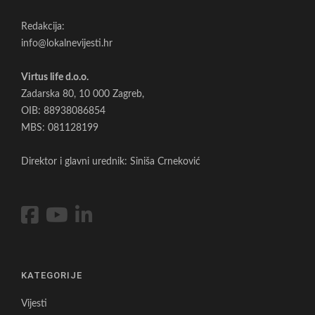
Redakcija:
info@lokalnevijesti.hr
Virtus life d.o.o.
Zadarska 80, 10 000 Zagreb,
OIB: 88938086854
MBS: 081128199
Direktor i glavni urednik: Siniša Crneković
KATEGORIJE
Vijesti