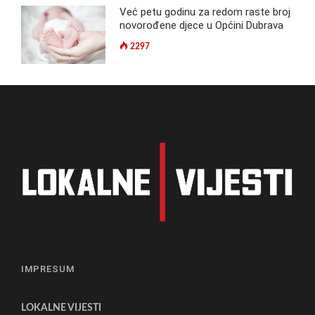
Već petu godinu za redom raste broj
novorođene djece u Općini Dubrava
2297
IMPRESUM
LOKALNE VIJESTI