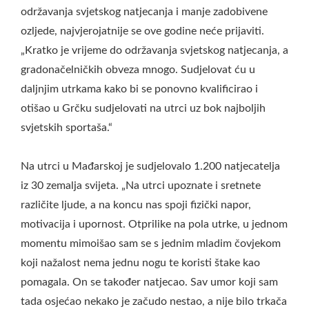
održavanja svjetskog natjecanja i manje zadobivene
ozljede, najvjerojatnije se ove godine neće prijaviti.
„Kratko je vrijeme do održavanja svjetskog natjecanja, a
gradonačelničkih obveza mnogo. Sudjelovat ću u
daljnjim utrkama kako bi se ponovno kvalificirao i
otišao u Grčku sudjelovati na utrci uz bok najboljih
svjetskih sportaša.“
Na utrci u Mađarskoj je sudjelovalo 1.200 natjecatelja
iz 30 zemalja svijeta. „Na utrci upoznate i sretnete
različite ljude, a na koncu nas spoji fizički napor,
motivacija i upornost. Otprilike na pola utrke, u jednom
momentu mimoišao sam se s jednim mladim čovjekom
koji nažalost nema jednu nogu te koristi štake kao
pomagala. On se također natjecao. Sav umor koji sam
tada osjećao nekako je začudo nestao, a nije bilo trkača