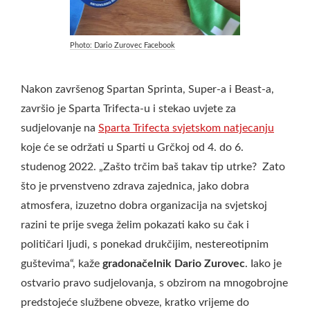
Photo: Dario Zurovec Facebook
Nakon završenog Spartan Sprinta, Super-a i Beast-a,
završio je Sparta Trifecta-u i stekao uvjete za
sudjelovanje na
Sparta Trifecta svjetskom natjecanju
koje će se održati u Sparti u Grčkoj od 4. do 6.
studenog 2022. „Zašto trčim baš takav tip utrke? Zato
što je prvenstveno zdrava zajednica, jako dobra
atmosfera, izuzetno dobra organizacija na svjetskoj
razini te prije svega želim pokazati kako su čak i
političari ljudi, s ponekad drukčijim, nestereotipnim
guštevima“, kaže
gradonačelnik Dario Zurovec
. Iako je
ostvario pravo sudjelovanja, s obzirom na mnogobrojne
predstojeće službene obveze, kratko vrijeme do