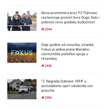
Nova prometnica kroz PZ Puhovec
rasterećuje promet kroz Dugo Selo i
pokreće novu gradsku budućnost
2544
Dvije godine od osnutka, stranka
Fokus je jedina prava liberalno-
centristička politička opcija u
Hrvatskoj
2436
“2. Nagrada Dubrave 1094” u
autoslalomu opet oduševila sve
prisutne
2396