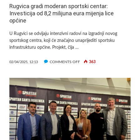
U
Rugvica gradi moderan sportski centar:
MOSLAVINI
Investicija od 8,2 milijuna eura mijenja lice
općine
U Rugvici se odvijaju intenzivni radovi na izgradnji novog
sportskog centra, koji će značajno unaprijediti sportsku
infrastrukturu općine. Projekt, čija …
ON
COMMENTS OFF
363
02/04/2025, 12:13
RUGVICA
GRADI
MODERAN
SPORTSKI
CENTAR:
INVESTICIJA
OD
8,2
MILIJUNA
EURA
MIJENJA