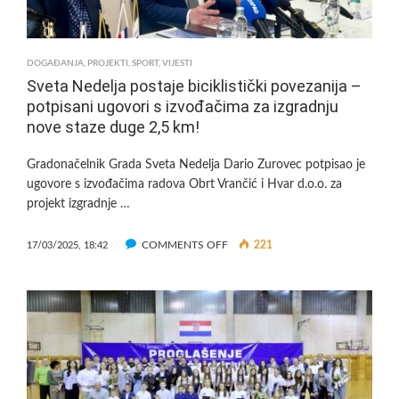
TRIFECTA
WEEKEND-
U
DOGAĐANJA
,
PROJEKTI
,
SPORT
,
VIJESTI
U
Sveta Nedelja postaje biciklistički povezanija –
SVETOJ
potpisani ugovori s izvođačima za izgradnju
NEDELJI!
nove staze duge 2,5 km!
Gradonačelnik Grada Sveta Nedelja Dario Zurovec potpisao je
ugovore s izvođačima radova Obrt Vrančić i Hvar d.o.o. za
projekt izgradnje …
ON
COMMENTS OFF
221
17/03/2025, 18:42
SVETA
NEDELJA
POSTAJE
BICIKLISTIČKI
POVEZANIJA
–
POTPISANI
UGOVORI