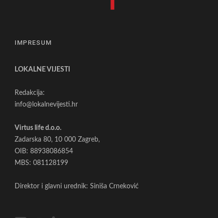
IMPRESUM
LOKALNE VIJESTI
Redakcija:
info@lokalnevijesti.hr
Virtus life d.o.o.
Zadarska 80, 10 000 Zagreb,
OIB: 88938086854
MBS: 081128199
Direktor i glavni urednik: Siniša Crneković