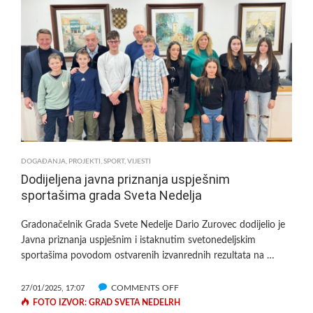
BALON
DVORANA
U
IVANIĆ-
GRADU:
NOVI
SPORTSKI
PROSTOR
ZA
RUKOMET,
NOGOMET,
DOGAĐANJA
,
PROJEKTI
,
SPORT
,
VIJESTI
TENIS
Dodijeljena javna priznanja uspješnim
I
sportašima grada Sveta Nedelja
ODBOJKU
Gradonačelnik Grada Svete Nedelje Dario Zurovec dodijelio je
Javna priznanja uspješnim i istaknutim svetonedeljskim
sportašima povodom ostvarenih izvanrednih rezultata na …
ON
COMMENTS OFF
27/01/2025, 17:07
DODIJELJENA
FOTO IZVOR: GRAD SVETA NEDELRH