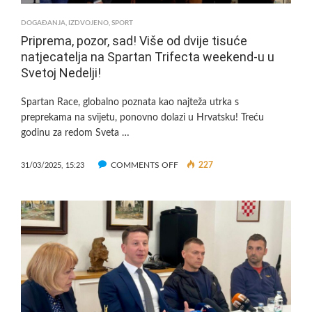
LICE
OPĆINE
DOGAĐANJA
,
IZDVOJENO
,
SPORT
Priprema, pozor, sad! Više od dvije tisuće
natjecatelja na Spartan Trifecta weekend-u u
Svetoj Nedelji!
Spartan Race, globalno poznata kao najteža utrka s
preprekama na svijetu, ponovno dolazi u Hrvatsku! Treću
godinu za redom Sveta …
ON
COMMENTS OFF
227
31/03/2025, 15:23
PRIPREMA,
POZOR,
SAD!
VIŠE
OD
DVIJE
TISUĆE
NATJECATELJA
NA
SPARTAN