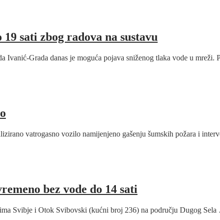
19 sati zbog radova na sustavu
da Ivanić-Grada danas je moguća pojava sniženog tlaka vode u mreži.
lo
alizirano vatrogasno vozilo namijenjeno gašenju šumskih požara i inte
remeno bez vode do 14 sati
jima Svibje i Otok Svibovski (kućni broj 236) na području Dugog Sela