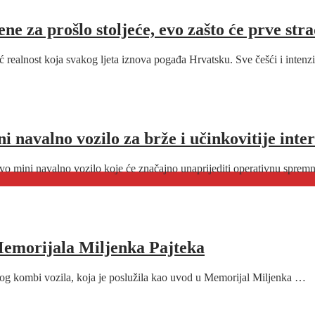
 za prošlo stoljeće, evo zašto će prve strad
ć realnost koja svakog ljeta iznova pogađa Hrvatsku. Sve češći i intenz
 navalno vozilo za brže i učinkovitije inte
o mini navalno vozilo koje će značajno unaprijediti operativnu spremn
Memorijala Miljenka Pajteka
og kombi vozila, koja je poslužila kao uvod u Memorijal Miljenka …