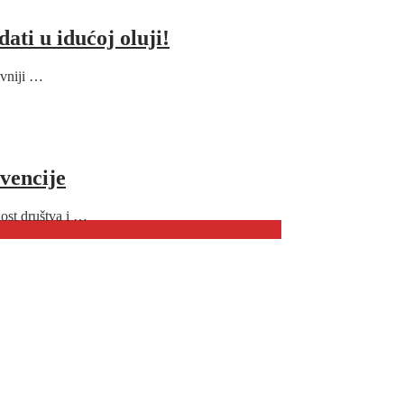
ati u idućoj oluji!
ivniji …
rvencije
ost društva i …