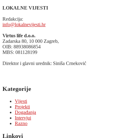
LOKALNE VIJESTI
Redakcija:
info@lokalnevijesti.hr
Virtus life d.o.o.
Zadarska 80, 10 000 Zagreb,
OIB: 88938086854
MBS: 081128199
Direktor i glavni urednik: Siniša Crneković
Kategorije
Vijesti
Projekti
Događanja
Intervjui
Razno
Linkovi