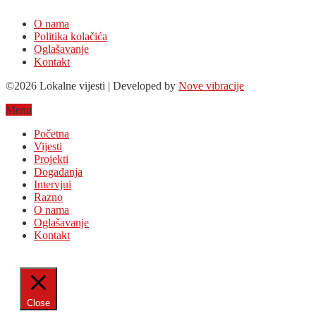
O nama
Politika kolačića
Oglašavanje
Kontakt
©2026 Lokalne vijesti | Developed by
Nove vibracije
Menu
Početna
Vijesti
Projekti
Događanja
Intervjui
Razno
O nama
Oglašavanje
Kontakt
Close