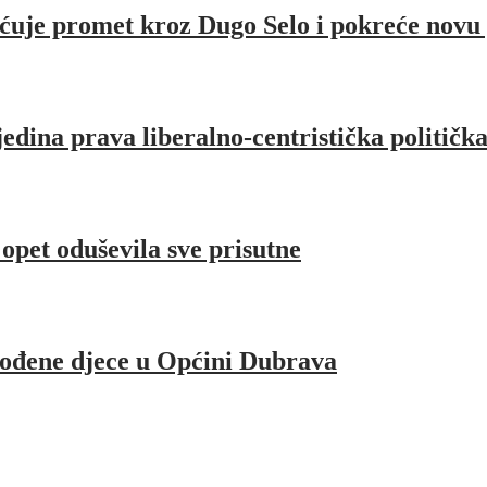
ćuje promet kroz Dugo Selo i pokreće novu
jedina prava liberalno-centristička političk
pet oduševila sve prisutne
rođene djece u Općini Dubrava