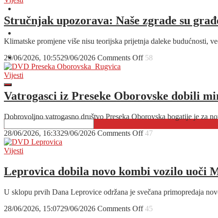
ravno
O nama
s
Stručnjak upozorava: Naše zgrade su građene
Ibize
Oglašavanje
na
Klimatske promjene više nisu teorijska prijetnja daleke budućnosti, ve
najljepšu
pozornicu
on
29/06/2026, 10:55
29/06/2026
Comments Off
58
Kontakt
Moslavine
Stručnjak
upozorava:
Vijesti
Naše
zgrade
Vatrogasci iz Preseke Oborovske dobili mini
su
građene
Dobrovoljno vatrogasno društvo Preseka Oborovska bogatije je za nov
za
prošlo
on
28/06/2026, 16:33
29/06/2026
Comments Off
47
stoljeće,
Vatrogasci
evo
iz
Vijesti
zašto
Preseke
će
Oborovske
Leprovica dobila novo kombi vozilo uoči 
prve
dobili
stradati
mini
u
U sklopu prvih Dana Leprovice održana je svečana primopredaja nov
navalno
idućoj
vozilo
oluji!
on
28/06/2026, 15:07
29/06/2026
Comments Off
45
za
Leprovica