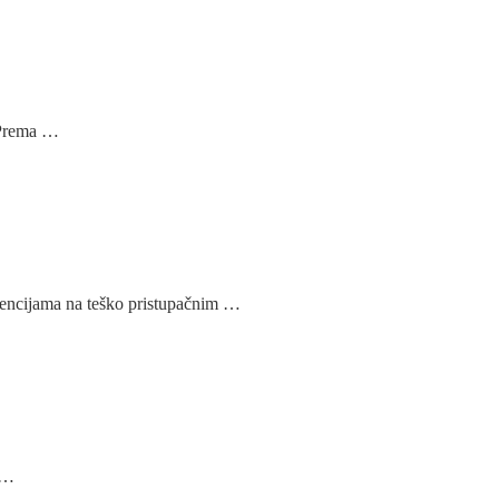
 Prema …
rvencijama na teško pristupačnim …
 …