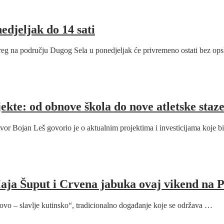
jeljak do 14 sati
reg na području Dugog Sela u ponedjeljak će privremeno ostati bez o
kte: od obnove škola do nove atletske staz
vor Bojan Leš govorio je o aktualnim projektima i investicijama koje 
 Maja Šuput i Crvena jabuka ovaj vikend na 
rovo – slavlje kutinsko“, tradicionalno događanje koje se održava …