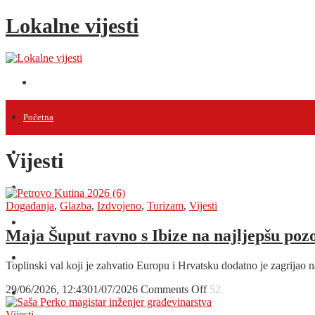
Lokalne vijesti
Početna
Vijesti
Vijesti
Projekti
Događanja
,
Glazba
,
Izdvojeno
,
Turizam
,
Vijesti
Događanja
Maja Šuput ravno s Ibize na najljepšu poz
Intervjui
Toplinski val koji je zahvatio Europu i Hrvatsku dodatno je zagrijao 
on
29/06/2026, 12:43
01/07/2026
Comments Off
52
Razno
Maja
Šuput
Vijesti