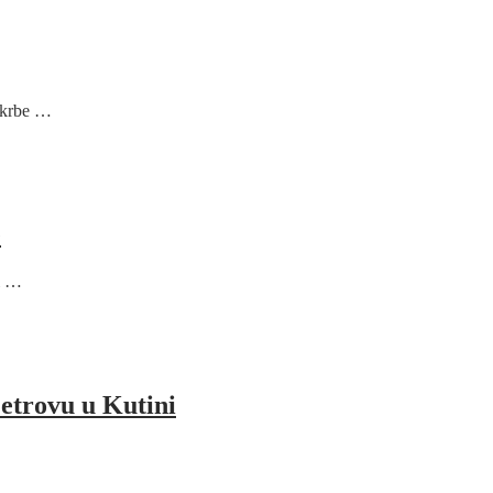
pskrbe …
e
bi …
Petrovu u Kutini