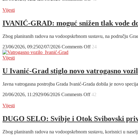
do
Uz
nove
toplinski
Vijesti
atletske
val
staze
stiže
IVANIĆ-GRAD: moguć snižen tlak vode do 
i
glazbena
Zbog planiranih radova na vodoopskrbnom sustavu, na području Gra
vrućica:
Maja
on
23/06/2026, 09:25
02/07/2026
Comments Off
24
Šuput
IVANIĆ-
i
GRAD:
Vijesti
Crvena
moguć
jabuka
snižen
U Ivanić-Grad stiglo novo vatrogasno vozi
ovaj
tlak
vikend
vode
na
Javna vatrogasna postrojba Grada Ivanić-Grada dobila je novo specij
do
Petrovu
19
u
on
20/06/2026, 11:29
29/06/2026
Comments Off
42
sati
Kutini
U
zbog
Ivanić-
Vijesti
radova
Grad
na
stiglo
DUGO SELO: Svibje i Otok Svibovski priv
sustavu
novo
vatrogasno
Zbog planiranih radova na vodoopskrbnom sustavu, korisnici u nasel
vozilo