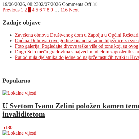
on
19/06/2026, 08:23
02/07/2026
Comments Off
30
Posts
DUGO
Previous
1
2
3
4
5
6
7
8
9
…
116
Next
SELO:
pagination
Svibje
Zadnje objave
i
Otok
Završena obnova Društvenog dom u Zapolju u Općini Rešetari
Svibovski
Općina Dubrava i ove godine financira radne bilježnice za sve
privremeno
Foto galerija: Pogledajte divove teške više od tone koji su ovog 
bez
Dugo Selo među gradovima s najvećim udjelom zaposlenih sta
vode
Put od nula djelatnika do jedne od najbrže rastućih tvrtki u Hrv
do
14
sati
Popularno
U Svetom Ivanu Zelini položen kamen temel
invaliditetom
5180