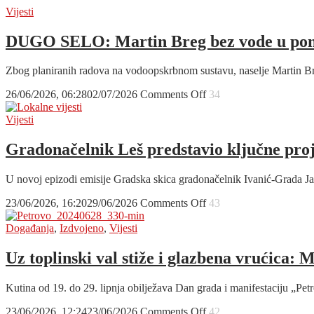
brže
dobila
Vijesti
i
novo
učinkovitije
kombi
DUGO SELO: Martin Breg bez vode u poned
intervencije
vozilo
uoči
Zbog planiranih radova na vodoopskrbnom sustavu, naselje Martin B
Memorijala
Miljenka
on
26/06/2026, 06:28
02/07/2026
Comments Off
34
Pajteka
DUGO
SELO:
Vijesti
Martin
Breg
Gradonačelnik Leš predstavio ključne proje
bez
vode
U novoj epizodi emisije Gradska skica gradonačelnik Ivanić-Grada Ja
u
ponedjeljak
on
23/06/2026, 16:20
29/06/2026
Comments Off
43
do
Gradonačelnik
14
Leš
Događanja
,
Izdvojeno
,
Vijesti
sati
predstavio
ključne
Uz toplinski val stiže i glazbena vrućica:
projekte:
od
Kutina od 19. do 29. lipnja obilježava Dan grada i manifestaciju „Pet
obnove
škola
on
23/06/2026, 12:24
23/06/2026
Comments Off
42