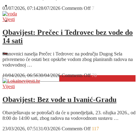
O nama
on
03/07/2026, 07:14
28/07/2026
Comments Off
7
Obavijest:
Gračec
Vijesti
Oglašavanje
danas
bez
Obavijest: Prečec i Tedrovec bez vode do
vode
Kontakt
14 sati
zbog
sanacije
puknuća
Stanovnici naselja Prečec i Tedrovec na području Dugog Sela
vodovodne
privremeno će ostati bez opskrbe vodom zbog planiranih radova na
trase
vodovodnoj …
on
10/04/2026, 06:56
30/04/2026
Comments Off
70
Obavijest:
Prečec
Vijesti
i
Tedrovec
Obavijest: Bez vode u Ivanić-Gradu
bez
vode
Obavještavaju se potrošači da će u ponedjeljak, 23. ožujka 2026., od
do
8:00 do 14:00 sati, zbog radova na vodovodnom sustavu …
14
sati
on
23/03/2026, 07:51
31/03/2026
Comments Off
117
Obavijest: