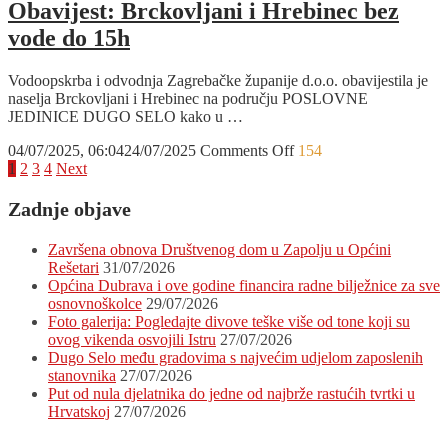
HEP-
Obavijest: Brckovljani i Hrebinec bez
a
vode do 15h
Martin
Breg
bez
Vodoopskrba i odvodnja Zagrebačke županije d.o.o. obavijestila je
vode
naselja Brckovljani i Hrebinec na području POSLOVNE
JEDINICE DUGO SELO kako u …
on
04/07/2025, 06:04
24/07/2025
Comments Off
154
Posts
Obavijest:
1
2
3
4
Next
Brckovljani
pagination
i
Zadnje objave
Hrebinec
bez
Završena obnova Društvenog dom u Zapolju u Općini
vode
Rešetari
31/07/2026
do
Općina Dubrava i ove godine financira radne bilježnice za sve
15h
osnovnoškolce
29/07/2026
Foto galerija: Pogledajte divove teške više od tone koji su
ovog vikenda osvojili Istru
27/07/2026
Dugo Selo među gradovima s najvećim udjelom zaposlenih
stanovnika
27/07/2026
Put od nula djelatnika do jedne od najbrže rastućih tvrtki u
Hrvatskoj
27/07/2026