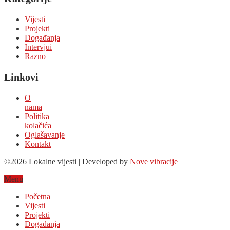
Vijesti
Projekti
Događanja
Intervjui
Razno
Linkovi
O
nama
Politika
kolačića
Oglašavanje
Kontakt
©2026 Lokalne vijesti | Developed by
Nove vibracije
Menu
Početna
Vijesti
Projekti
Događanja