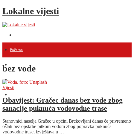
Lokalne vijesti
Početna
Vijesti
bez vode
Projekti
Vijesti
Događanja
Obavijest: Gračec danas bez vode zbog
sanacije puknuća vodovodne trase
Intervjui
Stanovnici naselja Gračec u općini Brckovljani danas će privremeno
Razno
ostati bez opskrbe pitkom vodom zbog popravka puknuća
vodovodne trase, izvještavaju …