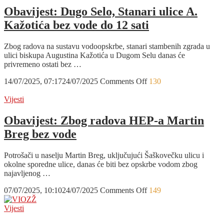
Ivanić-
Obavijest: Dugo Selo, Stanari ulice A.
Grada
Kažotića bez vode do 12 sati
bez
vode
do
Zbog radova na sustavu vodoopskrbe, stanari stambenih zgrada u
12
ulici biskupa Augustina Kažotića u Dugom Selu danas će
sati
privremeno ostati bez …
zbog
oštećenja
on
14/07/2025, 07:17
24/07/2025
Comments Off
130
cjevovoda
Obavijest:
Dugo
Vijesti
Selo,
Stanari
Obavijest: Zbog radova HEP-a Martin
ulice
Breg bez vode
A.
Kažotića
bez
Potrošači u naselju Martin Breg, uključujući Šaškovečku ulicu i
vode
okolne sporedne ulice, danas će biti bez opskrbe vodom zbog
do
najavljenog …
12
sati
on
07/07/2025, 10:10
24/07/2025
Comments Off
149
Obavijest:
Zbog
Vijesti
radova