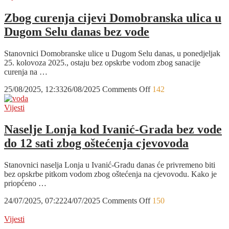
ulica
u
Zbog curenja cijevi Domobranska ulica u
Dugom
Dugom Selu danas bez vode
Selu
privremeno
bez
Stanovnici Domobranske ulice u Dugom Selu danas, u ponedjeljak
vode
25. kolovoza 2025., ostaju bez opskrbe vodom zbog sanacije
od
curenja na …
8
do
on
25/08/2025, 12:33
26/08/2025
Comments Off
142
14
Zbog
sati
curenja
Vijesti
cijevi
Domobranska
Naselje Lonja kod Ivanić-Grada bez vode
ulica
do 12 sati zbog oštećenja cjevovoda
u
Dugom
Selu
Stanovnici naselja Lonja u Ivanić-Gradu danas će privremeno biti
danas
bez opskrbe pitkom vodom zbog oštećenja na cjevovodu. Kako je
bez
priopćeno …
vode
on
24/07/2025, 07:22
24/07/2025
Comments Off
150
Naselje
Lonja
Vijesti
kod