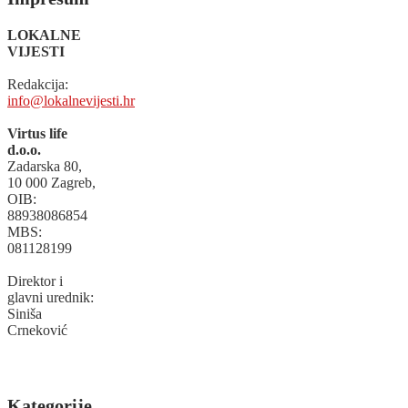
LOKALNE
VIJESTI
Redakcija:
info@lokalnevijesti.hr
Virtus life
d.o.o.
Zadarska 80,
10 000 Zagreb,
OIB:
88938086854
MBS:
081128199
Direktor i
glavni urednik:
Siniša
Crneković
Kategorije