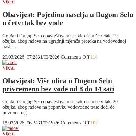
Bez
Vijesti
vode
u
Obavijest: Pojedina naselja u Dugom Selu
Ivanić-
u četvrtak bez vode
Gradu
Građani Dugog Sela obavještavaju se kako će u četvrtak, 19.
ožujka, zbog radova na ugradnji mjerača protoka na vodovodnoj
trasi …
on
20/03/2026, 07:28
31/03/2026
Comments Off
114
Obavijest:
Pojedina
Vijesti
naselja
u
Obavijest: Više ulica u Dugom Selu
Dugom
privremeno bez vode od 8 do 14 sati
Selu
u
četvrtak
Građani Dugog Sela obavještavaju se kako će u četvrtak, 20.
bez
ožujka, zbog radova na popravku vodovodne trase doći do
vode
privremenog …
on
18/03/2026, 06:24
31/03/2026
Comments Off
107
Obavijest:
Više
Vijesti