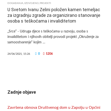
ZA
DOGAĐANJA
,
IZDVOJENO
,
PROJEKTI
ORGANIZIRANO
U Svetom Ivanu Zelini položen kamen temeljac
STANOVANJE
za izgradnju zgrade za organizirano stanovanje
OSOBA
osoba s teškoćama i invaliditetom
S
INVALIDITETOM
„Srce“ - Udruga djece s teškoćama u razvoju, osoba s
invaliditetom i njihovih obitelji provodi projekt „Okruženje za
samoostvarenje“ kojim …
0
5206
24/06/2021, 15:26
Zadnje objave
Završena obnova Društvenog dom u Zapolju u Općini