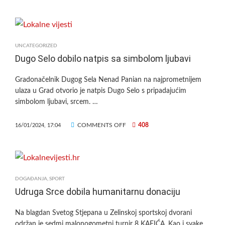
OSTANI
BEZ
DAHA
ZA
PLUĆNU
UNCATEGORIZED
HIPERTENZIJU
Dugo Selo dobilo natpis sa simbolom ljubavi
Gradonačelnik Dugog Sela Nenad Panian na najprometnijem
ulaza u Grad otvorio je natpis Dugo Selo s pripadajućim
simbolom ljubavi, srcem. …
ON
COMMENTS OFF
408
16/01/2024, 17:04
DUGO
SELO
DOBILO
NATPIS
SA
DOGAĐANJA
,
SPORT
SIMBOLOM
Udruga Srce dobila humanitarnu donaciju
LJUBAVI
Na blagdan Svetog Stjepana u Zelinskoj sportskoj dvorani
održan je sedmi malonogometni turnir 8 KAFIĆA. Kao i svake