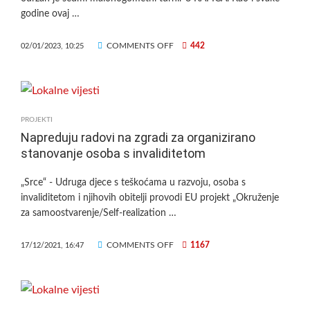
godine ovaj …
ON
COMMENTS OFF
442
02/01/2023, 10:25
UDRUGA
SRCE
DOBILA
HUMANITARNU
DONACIJU
PROJEKTI
Napreduju radovi na zgradi za organizirano
stanovanje osoba s invaliditetom
„Srce“ - Udruga djece s teškoćama u razvoju, osoba s
invaliditetom i njihovih obitelji provodi EU projekt „Okruženje
za samoostvarenje/Self-realization …
ON
COMMENTS OFF
1167
17/12/2021, 16:47
NAPREDUJU
RADOVI
NA
ZGRADI