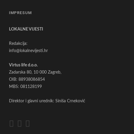
IMPRESUM
LOKALNE VIJESTI
Redakcija:
info@lokalnevijesti.hr
Virtus life d.o.o.
Zadarska 80, 10 000 Zagreb,
OIB: 88938086854
MBS: 081128199
Direktor i glavni urednik: Siniša Crneković