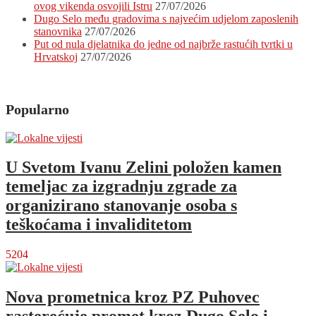
ovog vikenda osvojili Istru
27/07/2026
kilograma!
Dugo Selo među gradovima s najvećim udjelom zaposlenih
stanovnika
27/07/2026
Put od nula djelatnika do jedne od najbrže rastućih tvrtki u
Hrvatskoj
27/07/2026
Popularno
U Svetom Ivanu Zelini položen kamen
temeljac za izgradnju zgrade za
organizirano stanovanje osoba s
teškoćama i invaliditetom
5204
Nova prometnica kroz PZ Puhovec