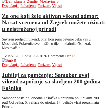
Od
pametnih
Događanja
,
Izdvojeno
,
Turizam
,
Vijesti
farmi
do
Za one koji žele aktivan vikend odmor:
gastro
Na sat vremena od Zagreb možete uživati
diplomacije:
Rab
u neistraženoj prirodi
domaćin
ključnog
Savršen proljetni vikend, onaj koji puni baterije čeka vas u
europskog
Moslavini. Pokrenite sve mišiće u tijelu, udahnite čisti zrak
kongresa
Moslavačke …
on
15/04/2026, 11:28
15/04/2026
Comments Off
146
Za
one
Događanja
,
Izdvojeno
,
Turizam
,
Vijesti
koji
žele
Jubilej za pamćenje: Samobor ovaj
aktivan
vikend započinje sa slavljem 200 godina
vikend
odmor:
Fašnika
Na
sat
Samobor postaje Slobodna Fašnička Republika po jubilarni 200.
vremena
put! Od petka, 6. veljače do utorka, 17. veljače vlast preuzimaju
od
Princ …
Zagreb