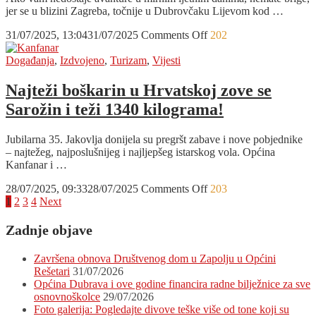
Zrmanja
jer se u blizini Zagreba, točnije u Dubrovčaku Lijevom kod …
Triple
Challenge?
on
31/07/2025, 13:04
31/07/2025
Comments Off
202
Spremni
za
Događanja
,
Izdvojeno
,
Turizam
,
Vijesti
izazov?
Nadomak
Najteži boškarin u Hrvatskoj zove se
Zagreba
Sarožin i teži 1340 kilograma!
skriva
se
pravi
Jubilarna 35. Jakovlja donijela su pregršt zabave i nove pobjednike
escape
– najtežeg, najposlušnijeg i najljepšeg istarskog vola. Općina
room
Kanfanar i …
na
otvorenom
on
28/07/2025, 09:33
28/07/2025
Comments Off
203
Posts
Najteži
1
2
3
4
Next
boškarin
pagination
u
Zadnje objave
Hrvatskoj
zove
Završena obnova Društvenog dom u Zapolju u Općini
se
Rešetari
31/07/2026
Sarožin
Općina Dubrava i ove godine financira radne bilježnice za sve
i
osnovnoškolce
29/07/2026
teži
Foto galerija: Pogledajte divove teške više od tone koji su
1340