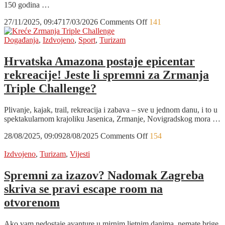
150 godina …
on
27/11/2025, 09:47
17/03/2026
Comments Off
141
Ministar
Radovan
Događanja
,
Izdvojeno
,
Sport
,
Turizam
Fuchs:
U
Hrvatska Amazona postaje epicentar
razvoj
rekreacije! Jeste li spremni za Zrmanja
istraživanja
u
Triple Challenge?
Hrvatskoj
ulažemo
Plivanje, kajak, trail, rekreacija i zabava – sve u jednom danu, i to u
više
spektakularnom krajoliku Jasenica, Zrmanje, Novigradskog mora …
od
milijardu
on
28/08/2025, 09:09
28/08/2025
Comments Off
154
eura
Hrvatska
Amazona
Izdvojeno
,
Turizam
,
Vijesti
postaje
epicentar
Spremni za izazov? Nadomak Zagreba
rekreacije!
skriva se pravi escape room na
Jeste
li
otvorenom
spremni
za
Ako vam nedostaje avanture u mirnim ljetnim danima, nemate brige,