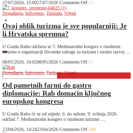
on
27/07/2026, 12:00
27/07/2026
Comments Off
25
O nama
Foto
galerija:
Događanja
,
Izdvojeno
,
Turizam
,
Vijesti
Pogledajte
Oglašavanje
divove
Ovaj oblik turizma je sve popularniji: Je
teške
li Hrvatska spremna?
više
Kontakt
od
tone
U Gradu Rabu održava se 7. Međunarodni kongres o ruralnom
koji
turizmu u organizaciji Hrvatske udruge za turizam i ruralni razvoj …
su
ovog
on
08/05/2026, 16:02
08/05/2026
Comments Off
87
vikenda
Ovaj
osvojili
oblik
Događanja
,
Izdvojeno
,
Turizam
,
Vijesti
Istru
turizma
je
Od pametnih farmi do gastro
sve
diplomacije: Rab domaćin ključnog
popularniji:
Je
europskog kongresa
li
Hrvatska
U Gradu Rabu će se od srijede, 6. do subote, 9. svibnja 2026.
spremna?
održati 7. Međunarodni kongres o ruralnom turizmu …
on
23/04/2026, 14:24
23/04/2026
Comments Off
148