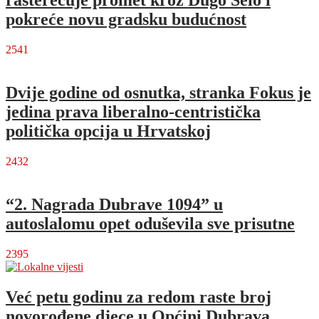
rasterećuje promet kroz Dugo Selo i
pokreće novu gradsku budućnost
2541
Dvije godine od osnutka, stranka Fokus je
jedina prava liberalno-centristička
politička opcija u Hrvatskoj
2432
“2. Nagrada Dubrave 1094” u
autoslalomu opet oduševila sve prisutne
2395
Već petu godinu za redom raste broj
novorođene djece u Općini Dubrava