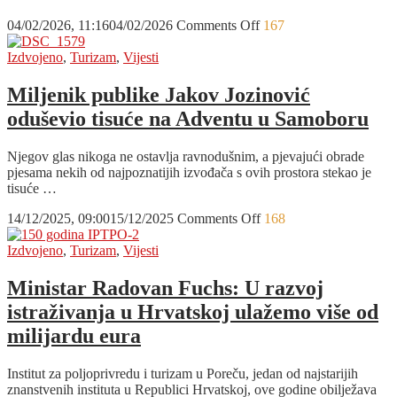
možete
on
04/02/2026, 11:16
04/02/2026
Comments Off
167
uživati
Jubilej
u
za
Izdvojeno
,
Turizam
,
Vijesti
neistraženoj
pamćenje:
prirodi
Samobor
Miljenik publike Jakov Jozinović
ovaj
oduševio tisuće na Adventu u Samoboru
vikend
započinje
sa
Njegov glas nikoga ne ostavlja ravnodušnim, a pjevajući obrade
slavljem
pjesama nekih od najpoznatijih izvođača s ovih prostora stekao je
200
tisuće …
godina
Fašnika
on
14/12/2025, 09:00
15/12/2025
Comments Off
168
Miljenik
publike
Izdvojeno
,
Turizam
,
Vijesti
Jakov
Jozinović
Ministar Radovan Fuchs: U razvoj
oduševio
istraživanja u Hrvatskoj ulažemo više od
tisuće
na
milijardu eura
Adventu
u
Institut za poljoprivredu i turizam u Poreču, jedan od najstarijih
Samoboru
znanstvenih instituta u Republici Hrvatskoj, ove godine obilježava