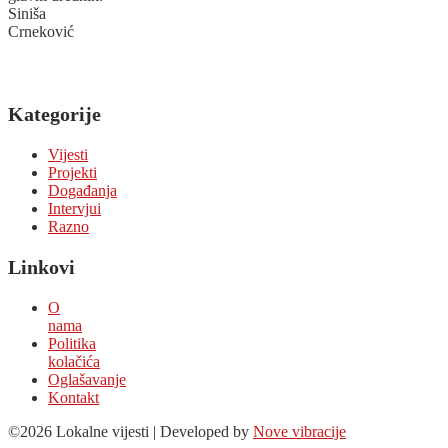
Siniša
Crneković
Kategorije
Vijesti
Projekti
Događanja
Intervjui
Razno
Linkovi
O
nama
Politika
kolačića
Oglašavanje
Kontakt
©2026 Lokalne vijesti | Developed by
Nove vibracije