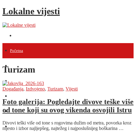
Lokalne vijesti
Početna
Vijesti
Turizam
Projekti
Događanja
,
Izdvojeno
,
Turizam
,
Vijesti
Događanja
Foto galerija: Pogledajte divove teške više
od tone koji su ovog vikenda osvojili Istru
Intervjui
Divovi teški više od tone s rogovima dužim od metra, povorka kroz
Razno
mjesto i izbor najljepšeg, najtežeg i najposlušnijeg boškarina …