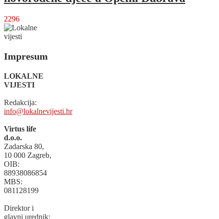
2296
Impresum
LOKALNE
VIJESTI
Redakcija:
info@lokalnevijesti.hr
Virtus life
d.o.o.
Zadarska 80,
10 000 Zagreb,
OIB:
88938086854
MBS:
081128199
Direktor i
glavni urednik: