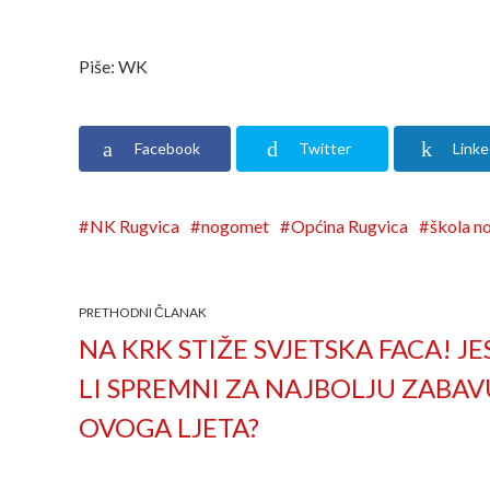
Piše: WK
Facebook
Twitter
Linke
NK Rugvica
nogomet
Općina Rugvica
škola n
PRETHODNI ČLANAK
NA KRK STIŽE SVJETSKA FACA! JE
LI SPREMNI ZA NAJBOLJU ZABAV
OVOGA LJETA?