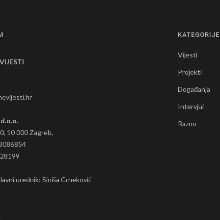
M
KATEGORIJE
Vijesti
VIJESTI
Projekti
Događanja
evijesti.hr
Intervjui
 d.o.o.
Razno
0, 10 000 Zagreb,
8086854
128199
glavni urednik: Siniša Crneković