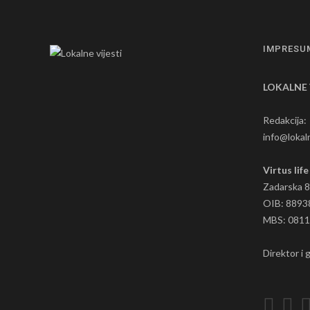
IMPRESU
LOKALNE 
Redakcija:
info@lokaln
Virtus life
Zadarska 8
OIB: 8893
MBS: 081
Direktor i 