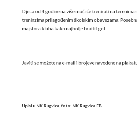
Djeca od 4 godine na više moći će trenirati na terenima
treninzima prilagođenim školskim obavezama. Posebna 
majstora kluba kako najbolje bratiti gol.
Javiti se možete na e-mail i brojeve navedene na plakatu
Upisi u NK Rugvica, foto: NK Rugvica FB