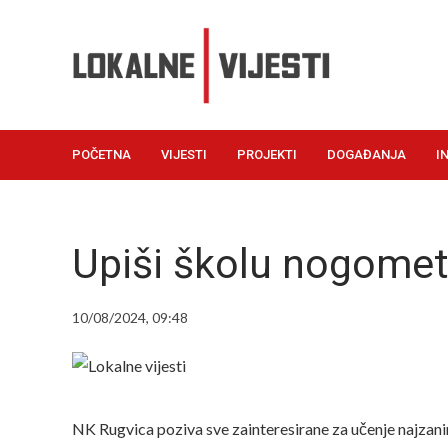
POČETNA
VIJESTI
PROJEKTI
DOGAĐANJA
I
Upiši školu nogomet
10/08/2024, 09:48
NK Rugvica poziva sve zainteresirane za učenje najzani