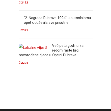
2432
“2. Nagrada Dubrave 1094” u autoslalomu
opet oduševila sve prisutne
2395
Već petu godinu za
redom raste broj
novorođene djece u Općini Dubrava
2296