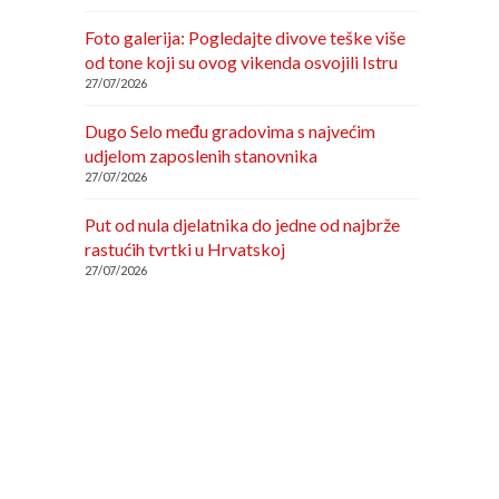
Foto galerija: Pogledajte divove teške više
od tone koji su ovog vikenda osvojili Istru
27/07/2026
Dugo Selo među gradovima s najvećim
udjelom zaposlenih stanovnika
27/07/2026
Put od nula djelatnika do jedne od najbrže
rastućih tvrtki u Hrvatskoj
27/07/2026