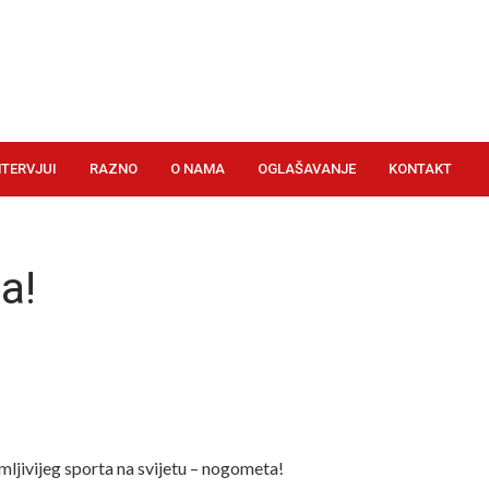
NTERVJUI
RAZNO
O NAMA
OGLAŠAVANJE
KONTAKT
a!
mljivijeg sporta na svijetu – nogometa!