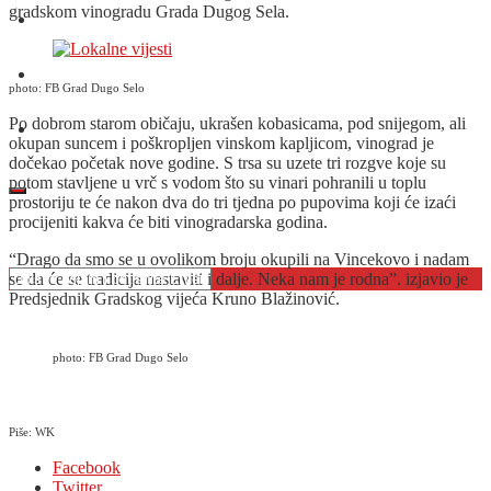
gradskom vinogradu Grada Dugog Sela.
O nama
Oglašavanje
photo: FB Grad Dugo Selo
Po dobrom starom običaju, ukrašen kobasicama, pod snijegom, ali
Kontakt
okupan suncem i poškropljen vinskom kapljicom, vinograd je
dočekao početak nove godine. S trsa su uzete tri rozgve koje su
potom stavljene u vrč s vodom što su vinari pohranili u toplu
prostoriju te će nakon dva do tri tjedna po pupovima koji će izaći
procijeniti kakva će biti vinogradarska godina.
“Drago da smo se u ovolikom broju okupili na Vincekovo i nadam
se da će se tradicija nastaviti i dalje. Neka nam je rodna”. izjavio je
Predsjednik Gradskog vijeća Kruno Blažinović.
photo: FB Grad Dugo Selo
Piše: WK
Facebook
Twitter