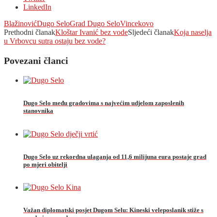
LinkedIn
Blažinović
Dugo Selo
Grad Dugo Selo
Vincekovo
Prethodni članak
Kloštar Ivanić bez vode
Sljedeći članak
Koja naselja
u Vrbovcu sutra ostaju bez vode?
Povezani članci
Dugo Selo među gradovima s najvećim udjelom zaposlenih
stanovnika
Dugo Selo uz rekordna ulaganja od 11,6 milijuna eura postaje grad
po mjeri obitelji
Važan diplomatski posjet Dugom Selu: Kineski veleposlanik stiže s