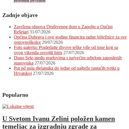
posebnim povodom
Zadnje objave
Završena obnova Društvenog dom u Zapolju u Općini
Rešetari
31/07/2026
Općina Dubrava i ove godine financira radne bilježnice za sve
osnovnoškolce
29/07/2026
Foto galerija: Pogledajte divove teške više od tone koji su
ovog vikenda osvojili Istru
27/07/2026
Dugo Selo među gradovima s najvećim udjelom zaposlenih
stanovnika
27/07/2026
Put od nula djelatnika do jedne od najbrže rastućih tvrtki u
Hrvatskoj
27/07/2026
Popularno
U Svetom Ivanu Zelini položen kamen
temeljac za izgradnju zgrade za