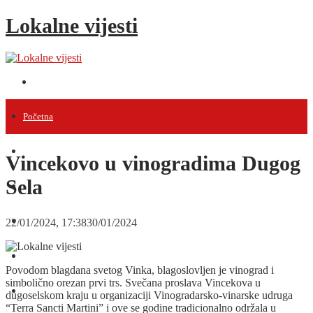
Lokalne vijesti
Početna
Vijesti
Vincekovo u vinogradima Dugog
Sela
Projekti
Događanja
22/01/2024, 17:38
30/01/2024
Intervjui
Povodom blagdana svetog Vinka, blagoslovljen je vinograd i
simbolično orezan prvi trs. Svečana proslava Vincekova u
Razno
dugoselskom kraju u organizaciji Vinogradarsko-vinarske udruga
“Terra Sancti Martini” i ove se godine tradicionalno održala u