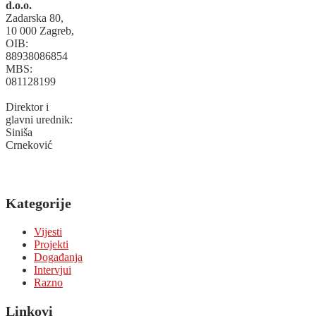
d.o.o.
Zadarska 80,
10 000 Zagreb,
OIB:
88938086854
MBS:
081128199
Direktor i
glavni urednik:
Siniša
Crneković
Kategorije
Vijesti
Projekti
Događanja
Intervjui
Razno
Linkovi