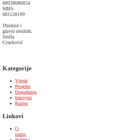
88938086854
MBS:
081128199
Direktor i
glavni urednik:
Siniša
Crneković
Kategorije
Vijesti
Projekti
Događanja
Intervjui
Razno
Linkovi
O
nama
Politika