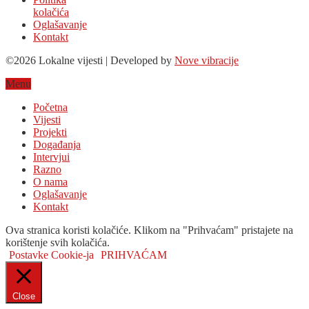
kolačića
Oglašavanje
Kontakt
©2026 Lokalne vijesti | Developed by
Nove vibracije
Menu
Početna
Vijesti
Projekti
Događanja
Intervjui
Razno
O nama
Oglašavanje
Kontakt
Ova stranica koristi kolačiće. Klikom na "Prihvaćam" pristajete na
korištenje svih kolačića.
Postavke Cookie-ja
PRIHVAĆAM
Close