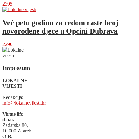
2395
Već petu godinu za redom raste broj
novorođene djece u Općini Dubrava
2296
Impresum
LOKALNE
VIJESTI
Redakcija:
info@lokalnevijesti.hr
Virtus life
d.o.o.
Zadarska 80,
10 000 Zagreb,
OIB: