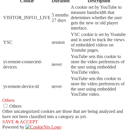
Cookie
Duration
Description
A cookie set by YouTube to
measure bandwidth that
5 months
VISITOR_INFO1_LIVE
determines whether the user
27 days
gets the new or old player
interface.
YSC cookie is set by Youtube
and is used to track the views
YSC
session
of embedded videos on
Youtube pages.
YouTube sets this cookie to
yt-remote-connected-
store the video preferences of
never
devices
the user using embedded
YouTube video.
YouTube sets this cookie to
store the video preferences of
yt-remote-device-id
never
the user using embedded
YouTube video.
Others
Others
Other uncategorized cookies are those that are being analyzed and
have not been classified into a category as yet.
SAVE & ACCEPT
Powered by