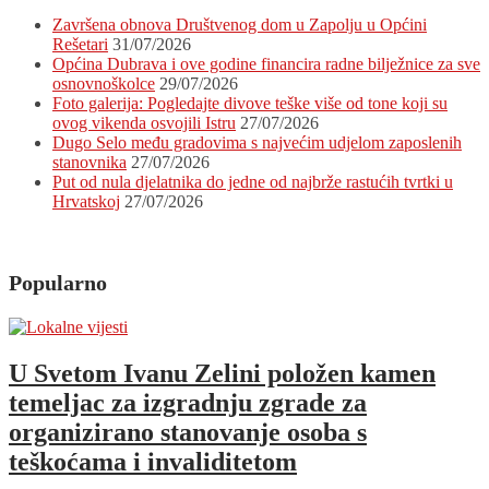
Završena obnova Društvenog dom u Zapolju u Općini
Rešetari
31/07/2026
Općina Dubrava i ove godine financira radne bilježnice za sve
osnovnoškolce
29/07/2026
Foto galerija: Pogledajte divove teške više od tone koji su
ovog vikenda osvojili Istru
27/07/2026
Dugo Selo među gradovima s najvećim udjelom zaposlenih
stanovnika
27/07/2026
Put od nula djelatnika do jedne od najbrže rastućih tvrtki u
Hrvatskoj
27/07/2026
Popularno
U Svetom Ivanu Zelini položen kamen
temeljac za izgradnju zgrade za
organizirano stanovanje osoba s
teškoćama i invaliditetom