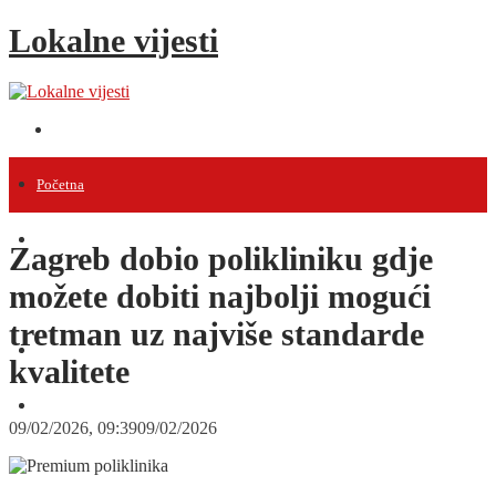
Lokalne vijesti
Početna
Vijesti
Zagreb dobio polikliniku gdje
možete dobiti najbolji mogući
Projekti
tretman uz najviše standarde
Događanja
kvalitete
Intervjui
09/02/2026, 09:39
09/02/2026
Razno