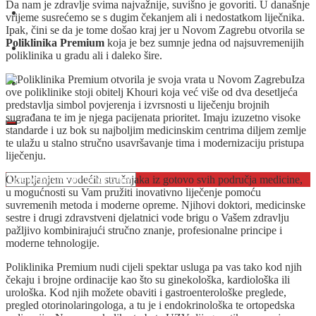
Da nam je zdravlje svima najvažnije, suvišno je govoriti. U današnje
O nama
vrijeme susrećemo se s dugim čekanjem ali i nedostatkom liječnika.
Ipak, čini se da je tome došao kraj jer u Novom Zagrebu otvorila se
Poliklinika Premium
koja je bez sumnje jedna od najsuvremenijih
Oglašavanje
poliklinika u gradu ali i daleko šire.
Iza
Kontakt
ove poliklinike stoji obitelj Khouri koja već više od dva desetljeća
predstavlja simbol povjerenja i izvrsnosti u liječenju brojnih
sugrađana te im je njega pacijenata prioritet. Imaju izuzetno visoke
standarde i uz bok su najboljim medicinskim centrima diljem zemlje
te ulažu u stalno stručno usavršavanje tima i modernizaciju pristupa
liječenju.
Okupljanjem vodećih stručnjaka iz gotovo svih područja medicine,
u mogućnosti su Vam pružiti inovativno liječenje pomoću
suvremenih metoda i moderne opreme. Njihovi doktori, medicinske
sestre i drugi zdravstveni djelatnici vode brigu o Vašem zdravlju
pažljivo kombinirajući stručno znanje, profesionalne principe i
moderne tehnologije.
Poliklinika Premium nudi cijeli spektar usluga pa vas tako kod njih
čekaju i brojne ordinacije kao što su ginekološka, kardiološka ili
urološka. Kod njih možete obaviti i gastroenterološke preglede,
pregled otorinolaringologa, a tu je i endokrinološka te ortopedska