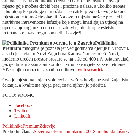
ordinacija. Naravno ukoliko trebate UZV dijagnostiku – ovo je
mjesto gdje možete dobiti brze i precizne nalaze, a ukoliko trebate
laboratorijske pretrage ili možda sistematski pregled, ovo je također
mjesto gdje to možete obaviti. Na ovom mjestu možete pronaći i
nutritivne intravenozne infuzije koje mogu imati sjajan utjecaj na
opće stanje organizma i na naše zdravlje, ali i brojne estetske
tretmane koji vas mogu pomladiti i osvježiti.
Poliklinika
Premium
mnogima je poznata jer već godinama djeluje u Vrbovcu,
a sada je stigla i u Novi Zagreb na Karlovačku cestu 95. Novi,
moderno uređen prostor prostire se na više od 400 m², osiguravajući
pacijentima maksimalan komfor i vrhunske uvjete za sve tretmane.
Više o njima možete saznati na njihovoj
web stranici.
Ovo je mjesto na kojem vole reći da vaše zdravlje ne zaslužuje listu
čekanja, a kvalitetna njega pacijenata njihov je prioritet.
FOTO: PROMO
Facebook
Twitter
LinkedIn
Poliklinika
Premium
Zdravlje
Prethodni članak
Severina otvorila jubilarni 200. Samoborski fašnik: