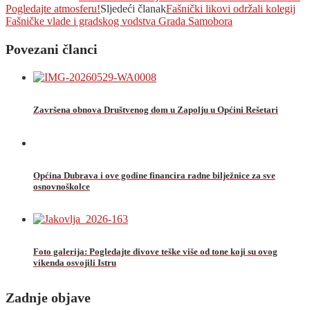
Pogledajte atmosferu!
Sljedeći članak
Fašnički likovi održali kolegij
Fašničke vlade i gradskog vodstva Grada Samobora
Povezani članci
Završena obnova Društvenog dom u Zapolju u Općini Rešetari
Općina Dubrava i ove godine financira radne bilježnice za sve
osnovnoškolce
Foto galerija: Pogledajte divove teške više od tone koji su ovog
vikenda osvojili Istru
Zadnje objave