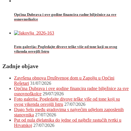
Općina Dubrava i ove godine financira radne bilježnice za sve
osnovnoškolce
Foto galerija: Pogledajte divove teške više od tone koji su ovog
vikenda osvojili Istru
Zadnje objave
Završena obnova Društvenog dom u Zapolju u Općini
Rešetari
31/07/2026
Općina Dubrava i ove godine financira radne bilježnice za sve
osnovnoškolce
29/07/2026
Foto galerija: Pogledajte divove teške više od tone koji su
ovog vikenda osvojili Istru
27/07/2026
Dugo Selo među gradovima s najvećim udjelom zaposlenih
stanovnika
27/07/2026
Put od nula djelatnika do jedne od najbrže rastućih tvrtki u
Hrvatskoj
27/07/2026