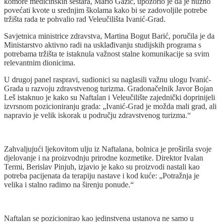
komore medicinskih sestara, Mario Gazić, upozorio je da je nužno
povećati kvote u srednjim školama kako bi se zadovoljile potrebe
tržišta rada te pohvalio rad Veleučilišta Ivanić-Grad.
Savjetnica ministrice zdravstva, Martina Bogut Barić, poručila je da
Ministarstvo aktivno radi na usklađivanju studijskih programa s
potrebama tržišta te istaknula važnost stalne komunikacije sa svim
relevantnim dionicima.
U drugoj panel raspravi, sudionici su naglasili važnu ulogu Ivanić-
Grada u razvoju zdravstvenog turizma. Gradonačelnik Javor Bojan
Leš istaknuo je kako su Naftalan i Veleučilište zajednički doprinijeli
izvrsnom pozicioniranju grada: „Ivanić-Grad je možda mali grad, ali
napravio je velik iskorak u području zdravstvenog turizma.“
Zahvaljujući ljekovitom ulju iz Naftalana, bolnica je proširila svoje
djelovanje i na proizvodnju prirodne kozmetike. Direktor Ivalan
Termi, Berislav Pinjuh, izjavio je kako su proizvodi nastali kao
potreba pacijenata da terapiju nastave i kod kuće: „Potražnja je
velika i stalno radimo na širenju ponude.“
Naftalan se pozicionirao kao jedinstvena ustanova ne samo u