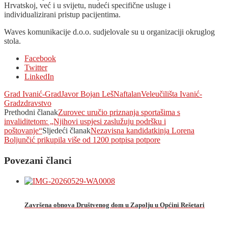
Hrvatskoj, već i u svijetu, nudeći specifične usluge i
individualizirani pristup pacijentima.
Waves komunikacije d.o.o. sudjelovale su u organizaciji okruglog
stola.
Facebook
Twitter
LinkedIn
Grad Ivanić-Grad
Javor Bojan Leš
Naftalan
Veleučilišta Ivanić-
Grad
zdravstvo
Prethodni članak
Zurovec uručio priznanja sportašima s
invaliditetom: „Njihovi uspjesi zaslužuju podršku i
poštovanje“
Sljedeći članak
Nezavisna kandidatkinja Lorena
Boljunčić prikupila više od 1200 potpisa potpore
Povezani članci
Završena obnova Društvenog dom u Zapolju u Općini Rešetari