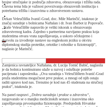
brojne stručnjake iz područja zdravstva, obrazovanja i tržišta rada.
O nama
Glavna tema bila je važnost povezivanja obrazovnih institucija s
potrebama tržišta i izazovima u zdravstvenom sustavu.
Oglašavanje
Dekan Veleučilišta Ivanić-Grad, doc. Mile Marinčić, istaknuo je
značaj suradnje s bolnicama Naftalan i dr. Ivan Barbot iz Popovače.
„Naše Veleučilište napravilo je veliki iskorak u obrazovanju
Kontakt
zdravstvenog kadra. Zajedno s partnerima razvijamo praksu koja
studentima otvara vrata zapošljavanja, a uskoro očekujemo i
dozvolu za izvođenje nastave na engleskom jeziku u okviru
diplomskog studija protetike, ortotike i robotike u fizioterapiji“,
naglasio je Marinčić.
Zamjenica ravnateljice Naftalana, dr. Lucija Tomić Babić, naglasila
je da bolnica kontinuirano ulaže u razvoj i osluškuje potrebe
pacijenata i zaposlenika. „Ova suradnja s Veleučilištem Ivanić-Grad
pruža studentima mogućnost prve prakse, a mnogi od njih ostaju
raditi upravo kod nas. Trenutno je kod nas 45 studenata na stručnoj
praksi“, istaknula je.
Na panel raspravi
„Dobra suradnja i prakse u zdravstvu“
,
razgovaralo se o manjku medicinskih sestara i izazovima oko
zapošljavanja prvostupnika fizioterapije. Predsjednik Hrvatske