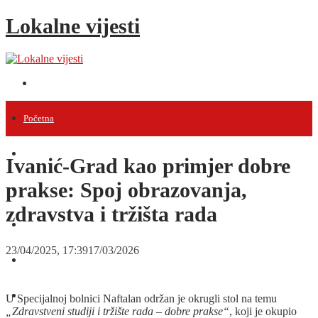
Lokalne vijesti
Početna
Vijesti
Ivanić-Grad kao primjer dobre
prakse: Spoj obrazovanja,
Projekti
zdravstva i tržišta rada
Događanja
23/04/2025, 17:39
17/03/2026
Intervjui
Razno
U Specijalnoj bolnici Naftalan održan je okrugli stol na temu
„Zdravstveni studiji i tržište rada – dobre prakse“
, koji je okupio