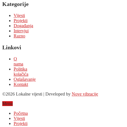
Kategorije
Vijesti
Projekti
Događanja
Intervjui
Razno
Linkovi
O
nama
Politika
kolačića
Oglašavanje
Kontakt
©2026 Lokalne vijesti | Developed by
Nove vibracije
Menu
Početna
Vijesti
Projekti