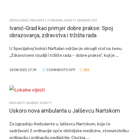
GRAD
ALI
DUGO
I
SELO
ZANIMLJIV
IZDVOJENO
,
PROJEKTI
,
TURIZAM
,
VIJESTI
,
ZDRAVSTVO
NASTAVLJA
PRIVATNI
Ivanić-Grad kao primjer dobre prakse: Spoj
ULAGANJA
POSAO!
obrazovanja, zdravstva i tržišta rada
U
ZDRAVSTVO
–
U Specijalnoj bolnici Naftalan održan je okrugli stol na temu
STIŽE
„Zdravstveni studiji i tržište rada – dobre prakse“, koji je …
MAMOGRAF
S
ON
COMMENTS OFF
285
23/04/2025, 17:39
TOMOSINTEZOM
IVANIĆ-
GRAD
KAO
PRIMJER
DOBRE
PROJEKTI
,
RAZNO
,
VIJESTI
PRAKSE:
Uskoro nova ambulanta u Jalševcu Nartskom
SPOJ
OBRAZOVANJA,
Za izgradnju Ambulante u Jalševcu Nartskom, koja će
ZDRAVSTVA
sadržavati 2 ordinacije opće obiteljske medicine, stomatološku
I
ordinaciju i ordinaciju pedijatrije, Općina …