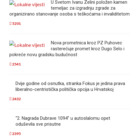
U Svetom Ivanu Zelini položen kamen
temeljac za izgradnju zgrade za
organizirano stanovanje osoba s teškoćama i invaliditetom
5201
Nova prometnica kroz PZ Puhovec
rasterećuje promet kroz Dugo Selo i
pokreće novu gradsku budućnost
2541
Dvije godine od osnutka, stranka Fokus je jedina prava
liberalno-centristička politička opcija u Hrvatskoj
2432
“2. Nagrada Dubrave 1094” u autoslalomu opet
oduševila sve prisutne
2395