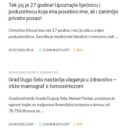
U
Tek joj je 27 godina! Upoznajte liječnicu i
JALŠEVCU
poduzetnicu koja ima posebno ime, ali i zanimljiv
NARTSKOM:
privatni posao!
MILIJUNSKA
INVESTICIJA
Christina Khouri ima tek 27 godina i već je ušla u svijet
ZA
poduzetništva. Završila je medicinski fakultet i trenutno radi …
BOLJE
ZDRAVSTVO
ON
COMMENTS OFF
263
07/07/2025, 09:14
TEK
JOJ
JE
IZDVOJENO
,
VIJESTI
,
ZDRAVSTVO
27
Grad Dugo Selo nastavlja ulaganja u zdravstvo –
GODINA!
stiže mamograf s tomosintezom
UPOZNAJTE
LIJEČNICU
I
Gradonačelnik Grada Dugog Sela, Nenad Panian, potpisao je
PODUZETNICU
ugovor kojim se osigurava financijska potpora u iznosu od
KOJA
78.750,00 eura za …
IMA
POSEBNO
ON
COMMENTS OFF
239
16/05/2025, 10:07
IME,