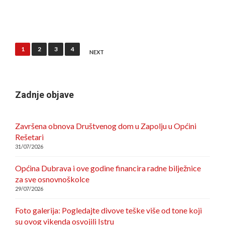
S
GOVORNIM
POTEŠKOĆAMA
IMAJU
Posts
VELIKE
1
2
3
4
NEXT
IZGLEDE
pagination
DA
POSTANU
ŽRTVE
Zadnje objave
VRŠNJAČKOG
NASILJA!
EVO
Završena obnova Društvenog dom u Zapolju u Općini
KAKO
Rešetari
SE
31/07/2026
S
TIM
Općina Dubrava i ove godine financira radne bilježnice
NOSITI!
za sve osnovnoškolce
29/07/2026
Foto galerija: Pogledajte divove teške više od tone koji
su ovog vikenda osvojili Istru