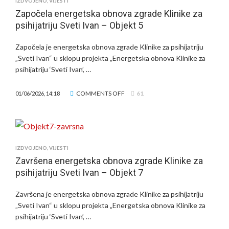
IZDVOJENO
,
VIJESTI
Započela energetska obnova zgrade Klinike za
psihijatriju Sveti Ivan – Objekt 5
Započela je energetska obnova zgrade Klinike za psihijatriju
„Sveti Ivan“ u sklopu projekta „Energetska obnova Klinike za
psihijatriju ‘Sveti Ivan’, …
ON
COMMENTS OFF
61
01/06/2026, 14:18
ZAPOČELA
ENERGETSKA
OBNOVA
ZGRADE
KLINIKE
IZDVOJENO
,
VIJESTI
ZA
Završena energetska obnova zgrade Klinike za
PSIHIJATRIJU
psihijatriju Sveti Ivan – Objekt 7
SVETI
IVAN
Završena je energetska obnova zgrade Klinike za psihijatriju
–
„Sveti Ivan“ u sklopu projekta „Energetska obnova Klinike za
OBJEKT
psihijatriju ‘Sveti Ivan’, …
5