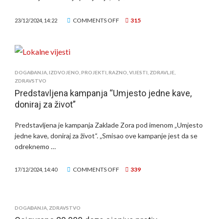
TRŽIŠTA
RADA
ON
COMMENTS OFF
315
23/12/2024, 14:22
USKORO
NOVA
AMBULANTA
U
JALŠEVCU
DOGAĐANJA
,
IZDVOJENO
,
PROJEKTI
,
RAZNO
,
VIJESTI
,
ZDRAVLJE
,
ZDRAVSTVO
NARTSKOM
Predstavljena kampanja “Umjesto jedne kave,
doniraj za život”
Predstavljena je kampanja Zaklade Zora pod imenom „Umjesto
jedne kave, doniraj za život“. „Smisao ove kampanje jest da se
odreknemo …
ON
COMMENTS OFF
339
17/12/2024, 14:40
PREDSTAVLJENA
KAMPANJA
“UMJESTO
DOGAĐANJA
,
ZDRAVSTVO
JEDNE