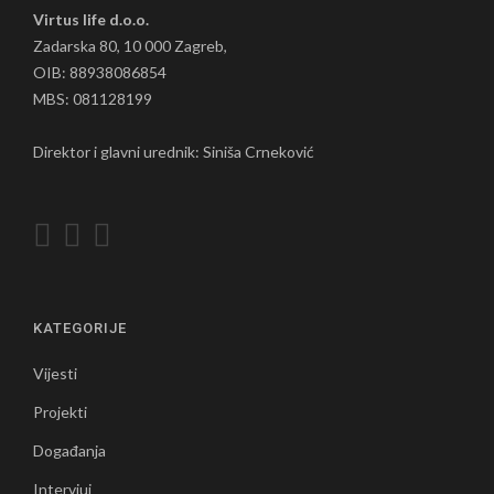
Virtus life d.o.o.
Zadarska 80, 10 000 Zagreb,
OIB: 88938086854
MBS: 081128199
Direktor i glavni urednik: Siniša Crneković
KATEGORIJE
Vijesti
Projekti
Događanja
Intervjui