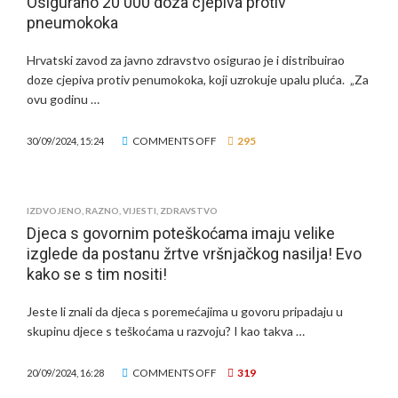
Osigurano 20 000 doza cjepiva protiv
KAVE,
pneumokoka
DONIRAJ
ZA
ŽIVOT”
Hrvatski zavod za javno zdravstvo osigurao je i distribuirao
doze cjepiva protiv penumokoka, koji uzrokuje upalu pluća. „Za
ovu godinu …
ON
COMMENTS OFF
295
30/09/2024, 15:24
OSIGURANO
20
000
IZDVOJENO
,
RAZNO
,
VIJESTI
,
ZDRAVSTVO
DOZA
Djeca s govornim poteškoćama imaju velike
CJEPIVA
izglede da postanu žrtve vršnjačkog nasilja! Evo
PROTIV
PNEUMOKOKA
kako se s tim nositi!
Jeste li znali da djeca s poremećajima u govoru pripadaju u
skupinu djece s teškoćama u razvoju? I kao takva …
ON
COMMENTS OFF
319
20/09/2024, 16:28
DJECA