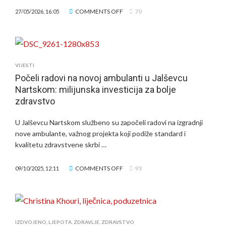
ON
COMMENTS OFF
70
27/05/2026, 16:05
ZAVRŠENA
ENERGETSKA
OBNOVA
ZGRADE
KLINIKE
VIJESTI
ZA
Počeli radovi na novoj ambulanti u Jalševcu
PSIHIJATRIJU
Nartskom: milijunska investicija za bolje
SVETI
zdravstvo
IVAN
–
U Jalševcu Nartskom službeno su započeli radovi na izgradnji
OBJEKT
nove ambulante, važnog projekta koji podiže standard i
7
kvalitetu zdravstvene skrbi …
ON
COMMENTS OFF
93
09/10/2025, 12:11
POČELI
RADOVI
NA
NOVOJ
AMBULANTI
IZDVOJENO
,
LJEPOTA
,
ZDRAVLJE
,
ZDRAVSTVO