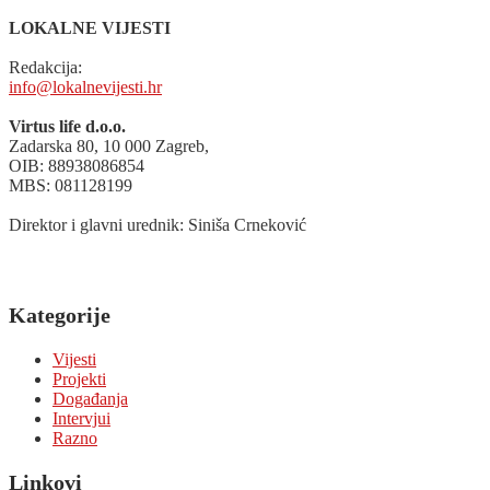
LOKALNE VIJESTI
Redakcija:
info@lokalnevijesti.hr
Virtus life d.o.o.
Zadarska 80, 10 000 Zagreb,
OIB: 88938086854
MBS: 081128199
Direktor i glavni urednik: Siniša Crneković
Kategorije
Vijesti
Projekti
Događanja
Intervjui
Razno
Linkovi