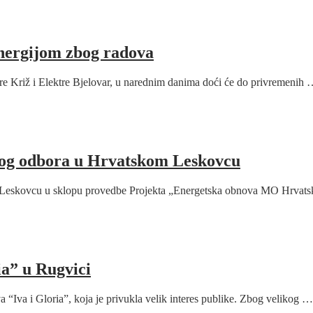
nergijom zbog radova
tre Križ i Elektre Bjelovar, u narednim danima doći će do privremenih
nog odbora u Hrvatskom Leskovcu
 Leskovcu u sklopu provedbe Projekta „Energetska obnova MO Hrvat
ia” u Rugvici
Iva i Gloria”, koja je privukla velik interes publike. Zbog velikog …