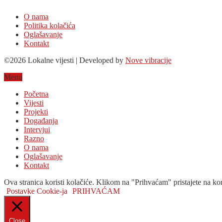
O nama
Politika kolačića
Oglašavanje
Kontakt
©2026 Lokalne vijesti | Developed by
Nove vibracije
Menu
Početna
Vijesti
Projekti
Događanja
Intervjui
Razno
O nama
Oglašavanje
Kontakt
Ova stranica koristi kolačiće. Klikom na "Prihvaćam" pristajete na kor
Postavke Cookie-ja
PRIHVAĆAM
Close