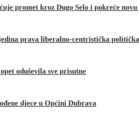
ćuje promet kroz Dugo Selo i pokreće novu
jedina prava liberalno-centristička političk
pet oduševila sve prisutne
rođene djece u Općini Dubrava