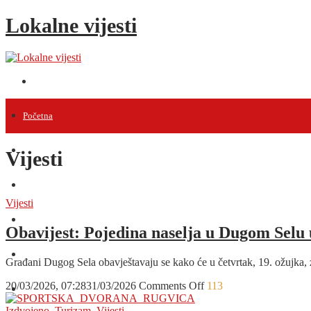
Lokalne vijesti
Početna
Vijesti
Vijesti
Projekti
Vijesti
Događanja
Obavijest: Pojedina naselja u Dugom Selu 
Intervjui
Građani Dugog Sela obavještavaju se kako će u četvrtak, 19. ožujka,
on
20/03/2026, 07:28
31/03/2026
Comments Off
113
Razno
Obavijest:
Pojedina
Izdvojeno
,
Turizam
,
Vijesti