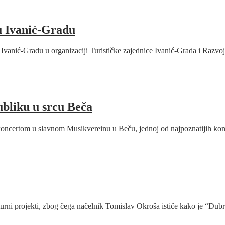
u Ivanić-Gradu
 Ivanić-Gradu u organizaciji Turističke zajednice Ivanić-Grada i Razv
ubliku u srcu Beča
 koncertom u slavnom Musikvereinu u Beču, jednoj od najpoznatijih ko
urni projekti, zbog čega načelnik Tomislav Okroša ističe kako je “Du