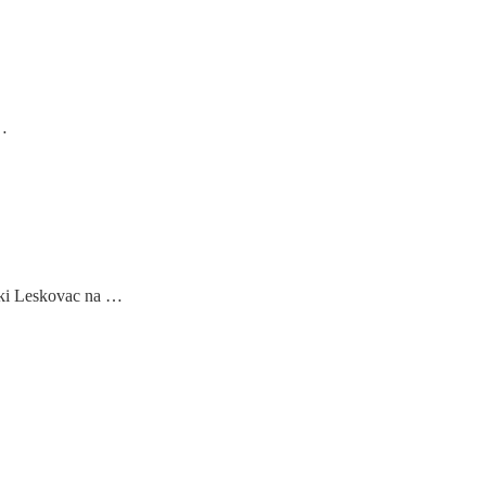
 …
ski Leskovac na …