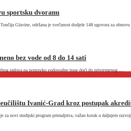
vu sportsku dvoranu
ta Tončija Glavine, održana je svečanost dodjele 148 ugovora za obnov
meno bez vode od 8 do 14 sati
a, zbog radova na popravku vodovodne trase doći do privremenog …
eučilištu Ivanić-Grad kroz postupak akredi
cije za novi studijski program primaljstva, važan korak u daljnjem raz