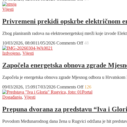
srcu
U
Beča
Općini
Vijesti
Dubrava
sve
Privremeni prekidi opskrbe električnom e
više
investicija
Zbog planiranih radova na elektroenergetskoj mreži koje izvode Elek
on
10/03/2026, 08:00
11/05/2026
Comments Off
48
Privremeni
prekidi
Izdvojeno
,
Vijesti
opskrbe
električnom
Započela energetska obnova zgrade Mjes
energijom
zbog
Započela je energetska obnova zgrade Mjesnog odbora u Hrvatskom
radova
on
09/03/2026, 15:09
17/03/2026
Comments Off
126
Započela
energetska
Događanja
,
Vijesti
obnova
zgrade
Prepuna dvorana za predstavu “Iva i Glor
Mjesnog
odbora
Povodom Međunarodnog dana žena u Rugvici održana je hit predstava “
u