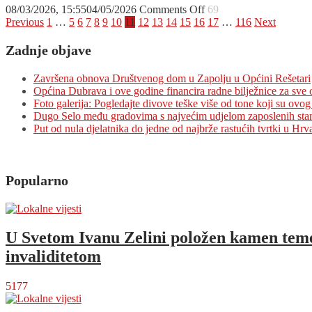
Hrvatskom
on
08/03/2026, 15:55
04/05/2026
Comments Off
69
Leskovcu
Posts
Prepuna
Previous
1
…
5
6
7
8
9
10
11
12
13
14
15
16
17
…
116
Next
dvorana
pagination
za
Zadnje objave
predstavu
“Iva
Završena obnova Društvenog dom u Zapolju u Općini Rešetari
i
Općina Dubrava i ove godine financira radne bilježnice za sve
Gloria”
Foto galerija: Pogledajte divove teške više od tone koji su ovog 
u
Dugo Selo među gradovima s najvećim udjelom zaposlenih sta
Rugvici
Put od nula djelatnika do jedne od najbrže rastućih tvrtki u Hrv
Popularno
U Svetom Ivanu Zelini položen kamen temel
invaliditetom
5177