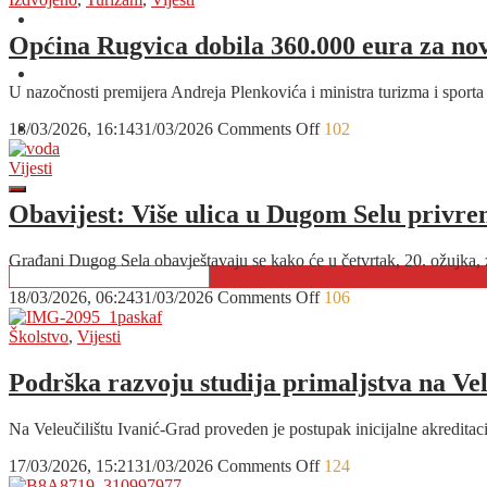
naselja
O nama
u
Općina Rugvica dobila 360.000 eura za no
Dugom
Oglašavanje
Selu
U nazočnosti premijera Andreja Plenkovića i ministra turizma i spor
u
četvrtak
on
18/03/2026, 16:14
31/03/2026
Comments Off
102
Kontakt
bez
Općina
vode
Rugvica
Vijesti
dobila
360.000
Obavijest: Više ulica u Dugom Selu privre
eura
za
Građani Dugog Sela obavještavaju se kako će u četvrtak, 20. ožujk
novu
sportsku
on
18/03/2026, 06:24
31/03/2026
Comments Off
106
dvoranu
Obavijest:
Više
Školstvo
,
Vijesti
ulica
u
Podrška razvoju studija primaljstva na Vel
Dugom
Selu
Na Veleučilištu Ivanić-Grad proveden je postupak inicijalne akredita
privremeno
bez
on
17/03/2026, 15:21
31/03/2026
Comments Off
124
vode
Podrška