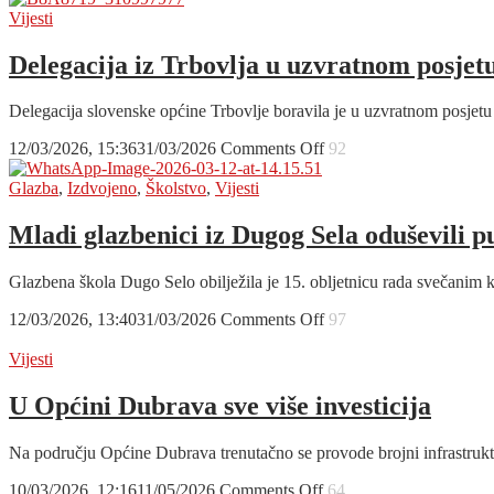
od
razvoju
Vijesti
8
studija
do
primaljstva
Delegacija iz Trbovlja u uzvratnom posjet
14
na
sati
Veleučilištu
Delegacija slovenske općine Trbovlje boravila je u uzvratnom posjetu
Ivanić-
Grad
on
12/03/2026, 15:36
31/03/2026
Comments Off
92
kroz
Delegacija
postupak
iz
Glazba
,
Izdvojeno
,
Školstvo
,
Vijesti
akreditacije
Trbovlja
u
Mladi glazbenici iz Dugog Sela oduševili p
uzvratnom
posjetu
Glazbena škola Dugo Selo obilježila je 15. obljetnicu rada svečanim
Ivanić-
Gradu
on
12/03/2026, 13:40
31/03/2026
Comments Off
97
Mladi
glazbenici
Vijesti
iz
Dugog
U Općini Dubrava sve više investicija
Sela
oduševili
Na području Općine Dubrava trenutačno se provode brojni infrastrukt
publiku
u
on
10/03/2026, 12:16
11/05/2026
Comments Off
64