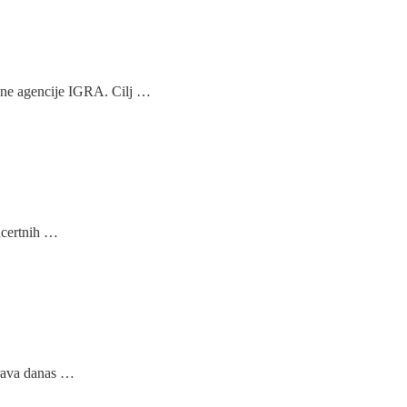
ojne agencije IGRA. Cilj …
ncertnih …
brava danas …