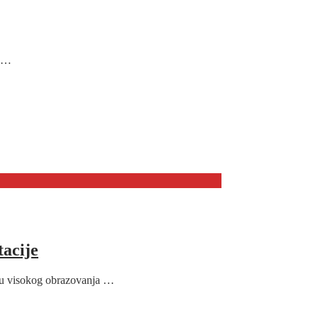
u …
tacije
voju visokog obrazovanja …