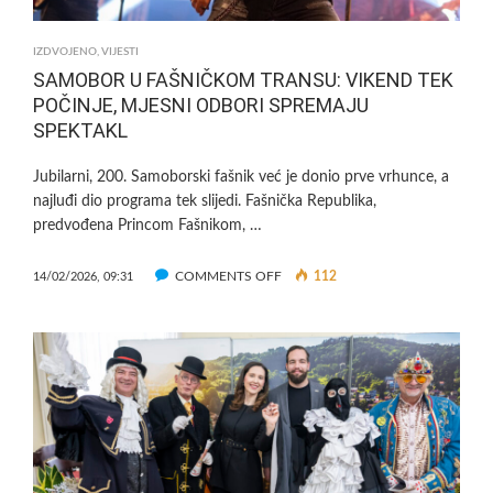
DO
14
IZDVOJENO
,
VIJESTI
SATI
SAMOBOR U FAŠNIČKOM TRANSU: VIKEND TEK
POČINJE, MJESNI ODBORI SPREMAJU
SPEKTAKL
Jubilarni, 200. Samoborski fašnik već je donio prve vrhunce, a
najluđi dio programa tek slijedi. Fašnička Republika,
predvođena Princom Fašnikom, …
ON
COMMENTS OFF
112
14/02/2026, 09:31
SAMOBOR
U
FAŠNIČKOM
TRANSU:
VIKEND
TEK
POČINJE,
MJESNI
ODBORI