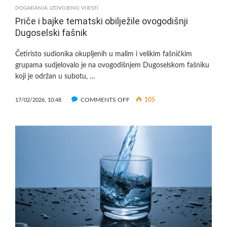
15
DOGAĐANJA
,
IZDVOJENO
,
VIJESTI
SATI
Priče i bajke tematski obilježile ovogodišnji
Dugoselski fašnik
Četiristo sudionika okupljenih u malim i velikim fašničkim
grupama sudjelovalo je na ovogodišnjem Dugoselskom fašniku
koji je održan u subotu, …
ON
COMMENTS OFF
105
17/02/2026, 10:48
PRIČE
I
BAJKE
TEMATSKI
OBILJEŽILE
OVOGODIŠNJI
DUGOSELSKI
FAŠNIK