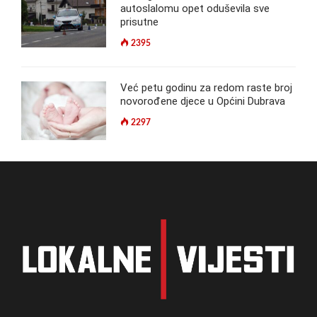
autoslalomu opet oduševila sve
prisutne
2395
Već petu godinu za redom raste broj
novorođene djece u Općini Dubrava
2297