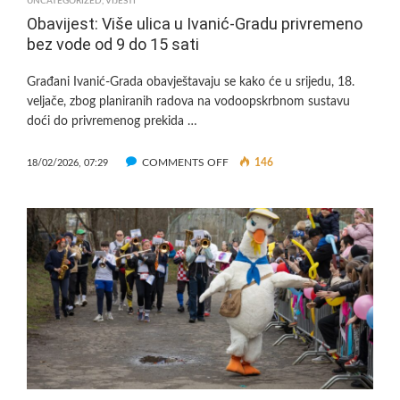
UNCATEGORIZED
,
VIJESTI
Obavijest: Više ulica u Ivanić-Gradu privremeno
bez vode od 9 do 15 sati
Građani Ivanić-Grada obavještavaju se kako će u srijedu, 18.
veljače, zbog planiranih radova na vodoopskrbnom sustavu
doći do privremenog prekida …
ON
COMMENTS OFF
146
18/02/2026, 07:29
OBAVIJEST:
VIŠE
ULICA
U
IVANIĆ-
GRADU
PRIVREMENO
BEZ
VODE
OD
9
DO