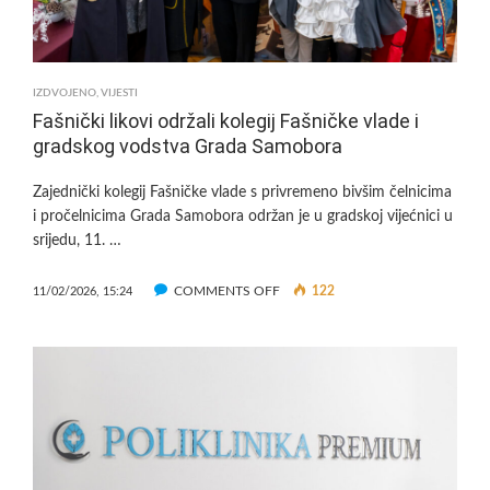
SPREMAJU
SPEKTAKL
IZDVOJENO
,
VIJESTI
Fašnički likovi održali kolegij Fašničke vlade i
gradskog vodstva Grada Samobora
Zajednički kolegij Fašničke vlade s privremeno bivšim čelnicima
i pročelnicima Grada Samobora održan je u gradskoj vijećnici u
srijedu, 11. …
ON
COMMENTS OFF
122
11/02/2026, 15:24
FAŠNIČKI
LIKOVI
ODRŽALI
KOLEGIJ
FAŠNIČKE
VLADE
I
GRADSKOG