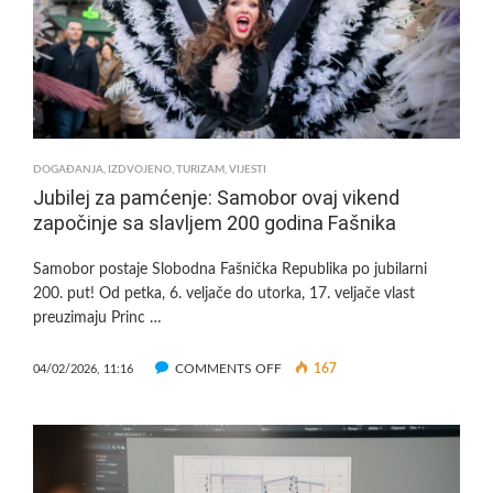
POGLEDAJTE
ATMOSFERU!
DOGAĐANJA
,
IZDVOJENO
,
TURIZAM
,
VIJESTI
Jubilej za pamćenje: Samobor ovaj vikend
započinje sa slavljem 200 godina Fašnika
Samobor postaje Slobodna Fašnička Republika po jubilarni
200. put! Od petka, 6. veljače do utorka, 17. veljače vlast
preuzimaju Princ …
ON
COMMENTS OFF
167
04/02/2026, 11:16
JUBILEJ
ZA
PAMĆENJE:
SAMOBOR
OVAJ