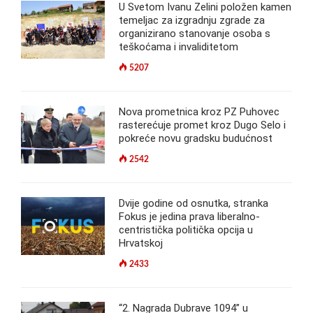
U Svetom Ivanu Zelini položen kamen
temeljac za izgradnju zgrade za
organizirano stanovanje osoba s
teškoćama i invaliditetom
5207
Nova prometnica kroz PZ Puhovec
rasterećuje promet kroz Dugo Selo i
pokreće novu gradsku budućnost
2542
Dvije godine od osnutka, stranka
Fokus je jedina prava liberalno-
centristička politička opcija u
Hrvatskoj
2433
“2. Nagrada Dubrave 1094” u