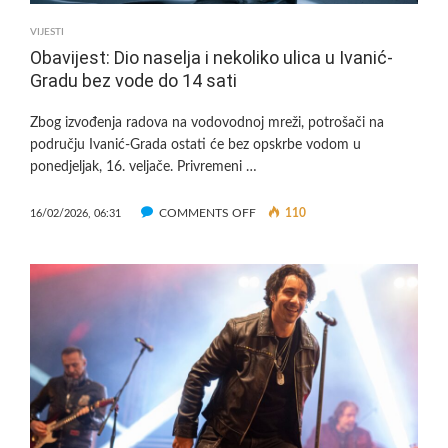
VIJESTI
Obavijest: Dio naselja i nekoliko ulica u Ivanić-
Gradu bez vode do 14 sati
Zbog izvođenja radova na vodovodnoj mreži, potrošači na
području Ivanić-Grada ostati će bez opskrbe vodom u
ponedjeljak, 16. veljače. Privremeni …
ON
COMMENTS OFF
110
16/02/2026, 06:31
OBAVIJEST:
DIO
NASELJA
I
NEKOLIKO
ULICA
U
IVANIĆ-
GRADU
BEZ
VODE