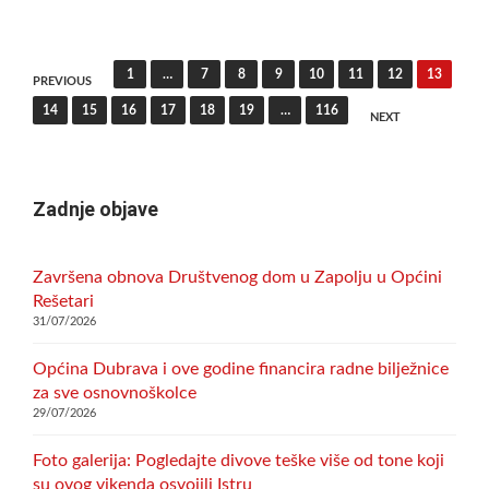
SELO
I
OBČINA
Posts
ŽALEC
1
…
7
8
9
10
11
12
13
PREVIOUS
POTPISALI
pagination
14
15
16
17
18
19
…
116
POVELJU
NEXT
O
PRIJATELJSTVU
Zadnje objave
Završena obnova Društvenog dom u Zapolju u Općini
Rešetari
31/07/2026
Općina Dubrava i ove godine financira radne bilježnice
za sve osnovnoškolce
29/07/2026
Foto galerija: Pogledajte divove teške više od tone koji
su ovog vikenda osvojili Istru