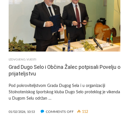
PLANIRAJU
GRADITI
PRIJE
CIJENE,
POSTAVITE
JEDNO
PITANJE:
“KOLIKO
ME
SMIJE
IZDVOJENO
,
VIJESTI
KOŠTATI
Grad Dugo Selo i Občina Žalec potpisali Povelju o
POGREŠKA?”
prijateljstvu
Pod pokroviteljstvom Grada Dugog Sela i u organizaciji
Stolnoteniskog športskog kluba Dugo Selo proteklog je vikenda
u Dugom Selu održan …
ON
COMMENTS OFF
112
01/02/2026, 10:53
GRAD
DUGO