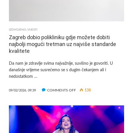
VODSTVA
GRADA
SAMOBORA
IZDVOJENO
,
VIJESTI
Zagreb dobio polikliniku gdje možete dobiti
najbolji mogući tretman uz najviše standarde
kvalitete
Da nam je zdravlje svima najvažnije, suvišno je govoriti. U
današnje vrijeme susrećemo se s dugim čekanjem ali i
nedostatkom …
ON
COMMENTS OFF
138
09/02/2026, 09:39
ZAGREB
DOBIO
POLIKLINIKU
GDJE
MOŽETE
DOBITI