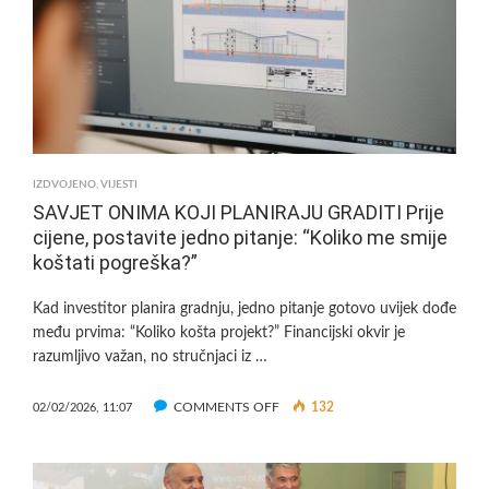
VIKEND
ZAPOČINJE
SA
SLAVLJEM
200
GODINA
FAŠNIKA
IZDVOJENO
,
VIJESTI
SAVJET ONIMA KOJI PLANIRAJU GRADITI Prije
cijene, postavite jedno pitanje: “Koliko me smije
koštati pogreška?”
Kad investitor planira gradnju, jedno pitanje gotovo uvijek dođe
među prvima: “Koliko košta projekt?” Financijski okvir je
razumljivo važan, no stručnjaci iz …
ON
COMMENTS OFF
132
02/02/2026, 11:07
SAVJET
ONIMA
KOJI