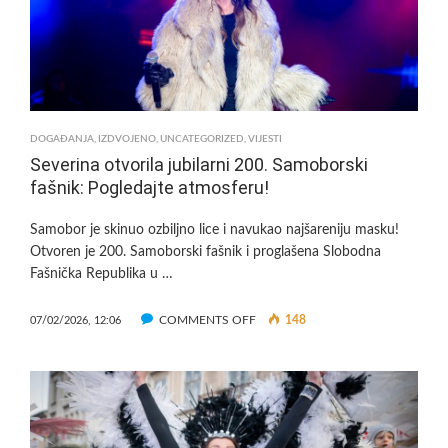
NAJBOLJI
MOGUĆI
TRETMAN
UZ
NAJVIŠE
STANDARDE
KVALITETE
DOGAĐANJA
,
IZDVOJENO
,
UNCATEGORIZED
,
VIJESTI
Severina otvorila jubilarni 200. Samoborski
fašnik: Pogledajte atmosferu!
Samobor je skinuo ozbiljno lice i navukao najšareniju masku!
Otvoren je 200. Samoborski fašnik i proglašena Slobodna
Fašnička Republika u …
ON
COMMENTS OFF
148
07/02/2026, 12:06
SEVERINA
OTVORILA
JUBILARNI
200.
SAMOBORSKI
FAŠNIK: