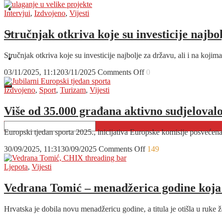
OD
O nama
OVOGA
Intervjui
,
Izdvojeno
,
Vijesti
BI
VAS
Stručnjak otkriva koje su investicije najbo
Oglašavanje
MOGLA
ZABOLJETI
Stručnjak otkriva koje su investicije najbolje za državu, ali i na ko
GLAVA
Kontakt
Je
on
03/11/2025, 11:12
03/11/2025
Comments Off
0
li
Stručnjak
pred
otkriva
Izdvojeno
,
Sport
,
Turizam
,
Vijesti
nama
koje
još
su
Više od 35.000 građana aktivno sudjeloval
jedna
investicije
godina
najbolje
u
Europski tjedan sporta 2025., inicijativa Europske komisije posvećen
za
kojoj
državu,
će
on
30/09/2025, 11:31
30/09/2025
Comments Off
149
ali
rasti
Više
i
cijene
od
Ljepota
,
Vijesti
na
nekretnina?
35.000
kojima
građana
Vedrana Tomić – menadžerica godine koja 
baš
aktivno
neće
sudjelovalo
puno
Hrvatska je dobila novu menadžericu godine, a titula je otišla u ruke 
u
zaraditi!
Europskom