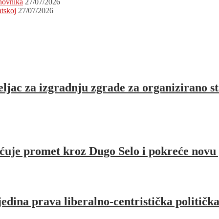
novnika
27/07/2026
atskoj
27/07/2026
jac za izgradnju zgrade za organizirano st
ćuje promet kroz Dugo Selo i pokreće novu
jedina prava liberalno-centristička političk