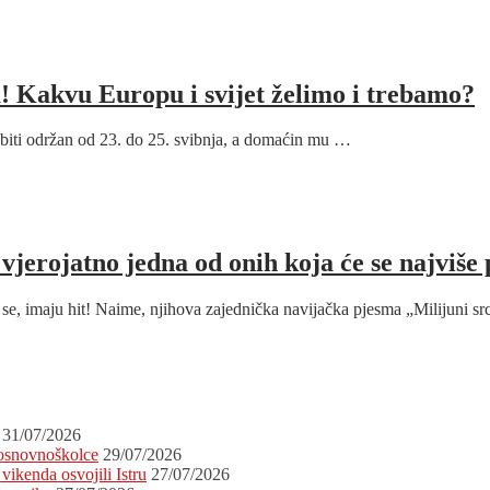
eta! Kakvu Europu i svijet želimo i trebamo?
biti održan od 23. do 25. svibnja, a domaćin mu …
jerojatno jedna od onih koja će se najviše 
 se, imaju hit! Naime, njihova zajednička navijačka pjesma „Milijuni s
31/07/2026
 osnovnoškolce
29/07/2026
vikenda osvojili Istru
27/07/2026