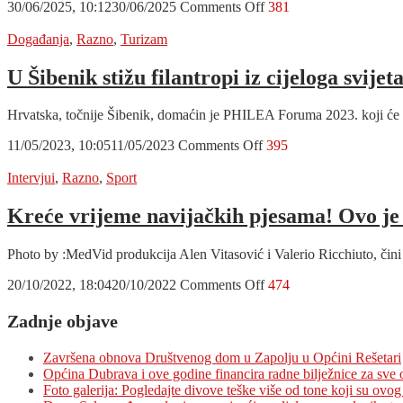
on
30/06/2025, 10:12
30/06/2025
Comments Off
381
tjednu
Vedrana
sporta
Tomić
Događanja
,
Razno
,
Turizam
2025.
–
diljem
menadžerica
U Šibenik stižu filantropi iz cijeloga svij
Hrvatske
godine
koja
Hrvatska, točnije Šibenik, domaćin je PHILEA Foruma 2023. koji će 
mijenja
lice
on
11/05/2023, 10:05
11/05/2023
Comments Off
395
ženskog
U
poduzetništva
Šibenik
Intervjui
,
Razno
,
Sport
u
stižu
Hrvatskoj
filantropi
Kreće vrijeme navijačkih pjesama! Ovo je v
iz
cijeloga
Photo by :MedVid produkcija Alen Vitasović i Valerio Ricchiuto, čini
svijeta!
Kakvu
on
20/10/2022, 18:04
20/10/2022
Comments Off
474
Europu
Kreće
i
vrijeme
Zadnje objave
svijet
navijačkih
želimo
pjesama!
i
Završena obnova Društvenog dom u Zapolju u Općini Rešetari
Ovo
trebamo?
Općina Dubrava i ove godine financira radne bilježnice za sve
je
Foto galerija: Pogledajte divove teške više od tone koji su ovog 
vjerojatno