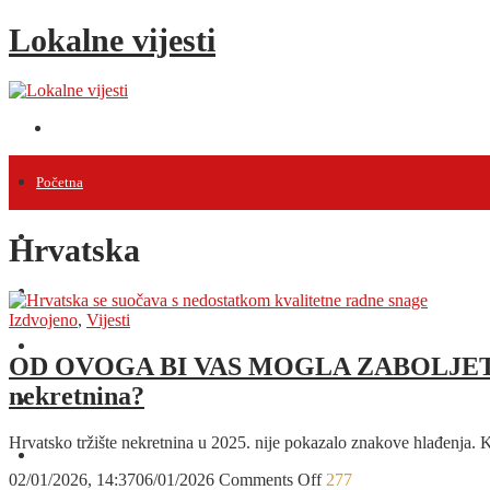
Lokalne vijesti
Početna
Vijesti
Hrvatska
Projekti
Izdvojeno
,
Vijesti
Događanja
OD OVOGA BI VAS MOGLA ZABOLJETI GLAVA
nekretnina?
Intervjui
Hrvatsko tržište nekretnina u 2025. nije pokazalo znakove hlađenja. K
Razno
on
02/01/2026, 14:37
06/01/2026
Comments Off
277