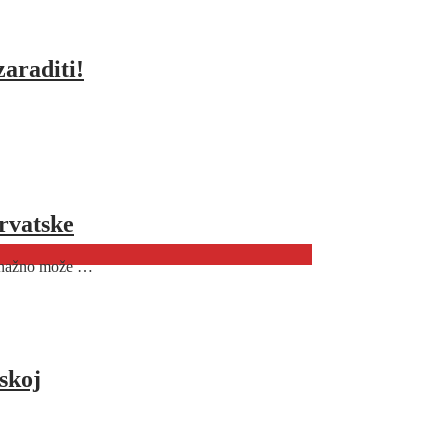
zaraditi!
rvatske
o snažno može …
skoj