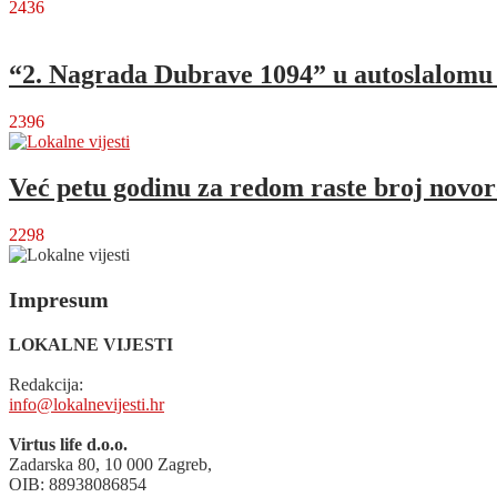
2436
“2. Nagrada Dubrave 1094” u autoslalomu o
2396
Već petu godinu za redom raste broj novo
2298
Impresum
LOKALNE VIJESTI
Redakcija:
info@lokalnevijesti.hr
Virtus life d.o.o.
Zadarska 80, 10 000 Zagreb,
OIB: 88938086854