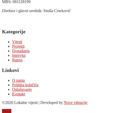
MBS: 081128199
Direktor i glavni urednik: Siniša Crneković
Kategorije
Vijesti
Projekti
Događanja
Intervjui
Razno
Linkovi
O nama
Politika kolačića
Oglašavanje
Kontakt
©2026 Lokalne vijesti | Developed by
Nove vibracije
Menu