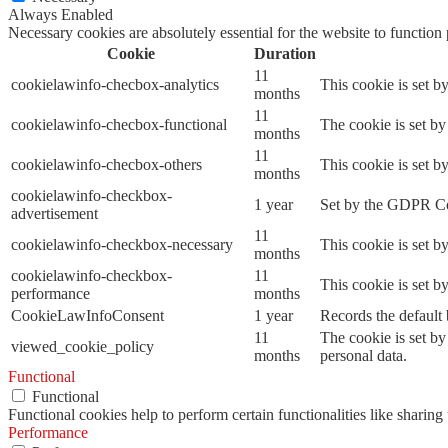
Always Enabled
Necessary cookies are absolutely essential for the website to function
Cookie
Duration
11
cookielawinfo-checbox-analytics
This cookie is set b
months
11
cookielawinfo-checbox-functional
The cookie is set by
months
11
cookielawinfo-checbox-others
This cookie is set b
months
cookielawinfo-checkbox-
1 year
Set by the GDPR Cook
advertisement
11
cookielawinfo-checkbox-necessary
This cookie is set b
months
cookielawinfo-checkbox-
11
This cookie is set 
performance
months
CookieLawInfoConsent
1 year
Records the default 
11
The cookie is set by
viewed_cookie_policy
months
personal data.
Functional
Functional
Functional cookies help to perform certain functionalities like sharing 
Performance