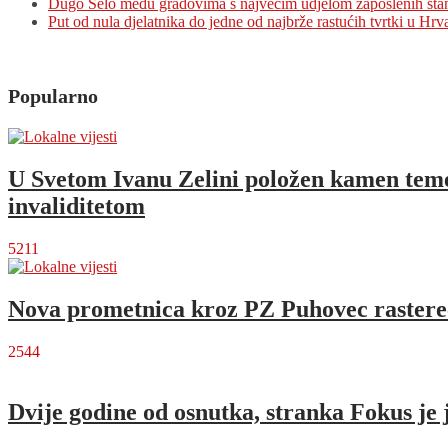
Dugo Selo među gradovima s najvećim udjelom zaposlenih sta
jedna
Put od nula djelatnika do jedne od najbrže rastućih tvrtki u Hrv
od
onih
koja
će
Popularno
se
najviše
pjevati
U Svetom Ivanu Zelini položen kamen temel
invaliditetom
5211
Nova prometnica kroz PZ Puhovec rastere
2544
Dvije godine od osnutka, stranka Fokus je 