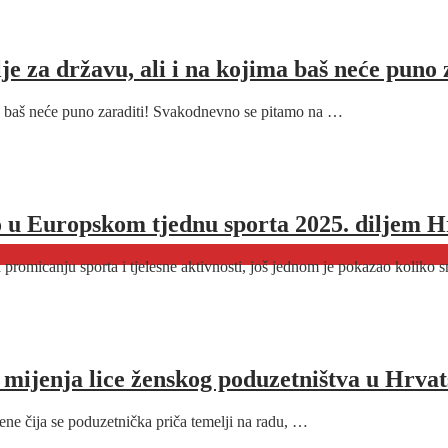
lje za državu, ali i na kojima baš neće puno 
jima baš neće puno zaraditi! Svakodnevno se pitamo na …
o u Europskom tjednu sporta 2025. diljem H
a promicanju sporta i tjelesne aktivnosti, još jednom je pokazao kolik
mijenja lice ženskog poduzetništva u Hrvat
žene čija se poduzetnička priča temelji na radu, …