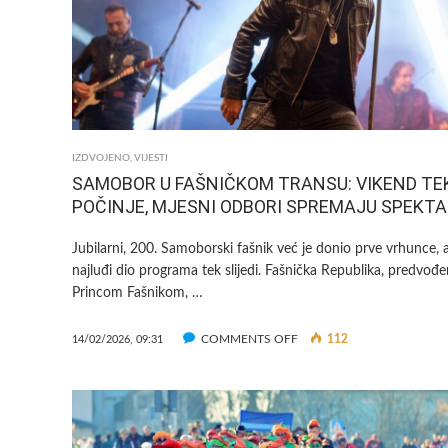
IZDVOJENO
,
VIJESTI
SAMOBOR U FAŠNIČKOM TRANSU: VIKEND TE
POČINJE, MJESNI ODBORI SPREMAJU SPEKTA
Jubilarni, 200. Samoborski fašnik već je donio prve vrhunce, 
najluđi dio programa tek slijedi. Fašnička Republika, predvođ
Princom Fašnikom, …
ON
COMMENTS OFF
112
14/02/2026, 09:31
SAMOBOR
U
FAŠNIČKOM
TRANSU:
VIKEND