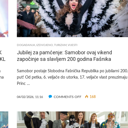
DOGAĐANJA
,
IZDVOJENO
,
TURIZAM
,
VIJESTI
K
Jubilej za pamćenje: Samobor ovaj vikend
KL
započinje sa slavljem 200 godina Fašnika
a
Samobor postaje Slobodna Fašnička Republika po jubilarni 200
ena
put! Od petka, 6. veljače do utorka, 17. veljače vlast preuzimaju
Princ …
ON
COMMENTS OFF
168
04/02/2026, 11:16
JUBILEJ
ZA
PAMĆENJE:
SAMOBOR
OVAJ