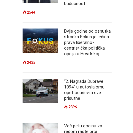
budućnost
2544
Dvije godine od osnutka,
stranka Fokus je jedina
prava liberalno-
centristička politička
opcija u Hrvatskoj
2435
“2. Nagrada Dubrave
1094” u autoslalomu
opet oduševila sve
prisutne
2396
Već petu godinu za
redom raste broj