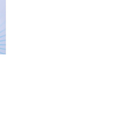
–
OD
MAMUTA
DO
ROBOTA