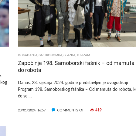
VIKEND
ZAPOČINJE
SA
SLAVLJEM
200
GODINA
FAŠNIKA
DOGAĐANJA
,
GASTRONOMIJA
,
GLAZBA
,
TURIZAM
Započinje 198. Samoborski fašnik – od mamuta
do robota
k
skog
Danas, 23. siječnja 2024. godine predstavljen je ovogodišnji
Program 198. Samoborskog fašnika – Od mamuta do robota, ko
će se …
ON
COMMENTS OFF
419
23/01/2024, 16:57
ZAPOČINJE
198.
SAMOBORSKI
FAŠNIK