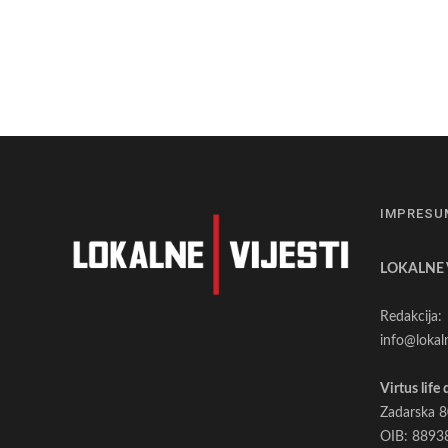
SREDIŠTE
ZABAVE
–
KREĆU
FAŠNIČKE
SPELANCIJE
IMPRESU
LOKALNE V
Redakcija:
info@lokaln
Virtus life 
Zadarska 8
OIB: 8893