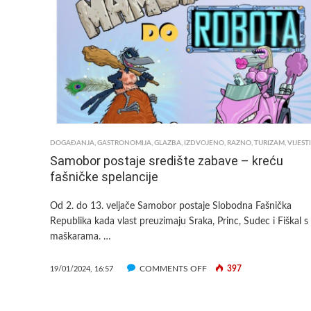
GRADU
DOGAĐANJA
,
GASTRONOMIJA
,
GLAZBA
,
IZDVOJENO
,
RAZNO
,
TURIZAM
,
VIJESTI
Samobor postaje središte zabave – kreću
fašničke spelancije
Od 2. do 13. veljače Samobor postaje Slobodna Fašnička
Republika kada vlast preuzimaju Sraka, Princ, Sudec i Fiškal s
maškarama. …
ON
COMMENTS OFF
397
19/01/2024, 16:57
SAMOBOR
POSTAJE