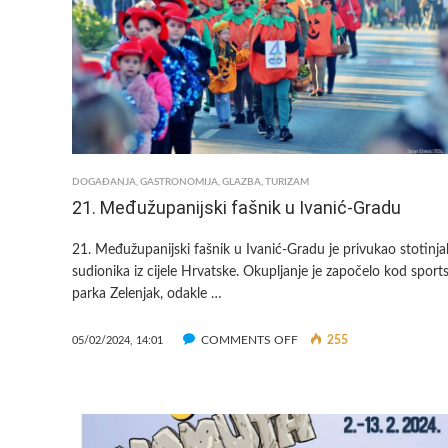
TEK
POČINJE,
MJESNI
ODBORI
SPREMAJU
SPEKTAKL
DOGAĐANJA
,
GASTRONOMIJA
,
GLAZBA
,
TURIZAM
21. Međužupanijski fašnik u Ivanić-Gradu
21. Međužupanijski fašnik u Ivanić-Gradu je privukao stotinja
sudionika iz cijele Hrvatske. Okupljanje je započelo kod sport
parka Zelenjak, odakle …
ON
COMMENTS OFF
255
05/02/2024, 14:01
21.
MEĐUŽUPANIJSKI
FAŠNIK
U
IVANIĆ-