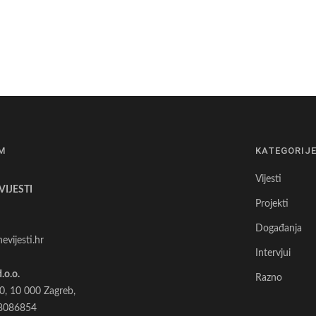
M
KATEGORIJ
Vijesti
IJESTI
Projekti
Događanja
evijesti.hr
Intervjui
d.o.o.
Razno
0, 10 000 Zagreb,
8086854