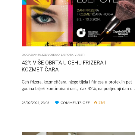
I
ZA
TREĆE
DIJETE
VRTIĆ
BESPLATAN!
DOGAĐANJA
,
IZDVOJENO
,
LJEPOTA
,
VIJESTI
42% VIŠE OBRTA U CEHU FRIZERA I
KOZMETIČARA
Ceh frizera, kozmetičara, njege tijela i fitnesa u proteklih pet
godina bilježi kontinuirani rast, čak 42%, na posljednji dan u
ON
COMMENTS OFF
264
23/02/2024, 23:06
42%
VIŠE
OBRTA
U
CEHU