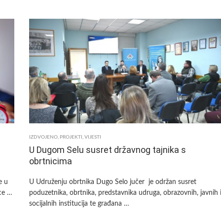
GRAD
SVETA
NEDELJA
FINANCIRA
LOGOPEDSKE
VJEŽBE
ZA
DJECU
S
PODRUČJA
SVETE
NEDELJE
IZDVOJENO
,
PROJEKTI
,
VIJESTI
U Dugom Selu susret državnog tajnika s
obrtnicima
e u
U Udruženju obrtnika Dugo Selo jučer je održan susret
ce …
poduzetnika, obrtnika, predstavnika udruga, obrazovnih, javnih 
socijalnih institucija te građana …