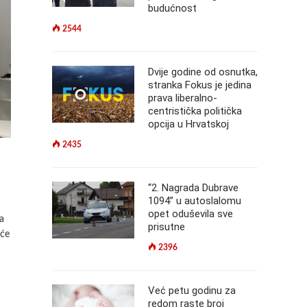
budućnost
2544
Dvije godine od osnutka,
stranka Fokus je jedina
prava liberalno-
centristička politička
opcija u Hrvatskoj
2435
“2. Nagrada Dubrave
1094” u autoslalomu
opet oduševila sve
a
prisutne
 će
2396
Već petu godinu za
redom raste broj