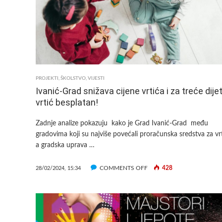
PROJEKTI
,
ŠKOLSTVO
,
VIJESTI
Ivanić-Grad snižava cijene vrtića i za treće dije
vrtić besplatan!
Zadnje analize pokazuju kako je Grad Ivanić-Grad među
gradovima koji su najviše povećali proračunska sredstva za vrt
a gradska uprava …
ON
COMMENTS OFF
428
28/02/2024, 15:34
IVANIĆ-
GRAD
SNIŽAVA
CIJENE
VRTIĆA