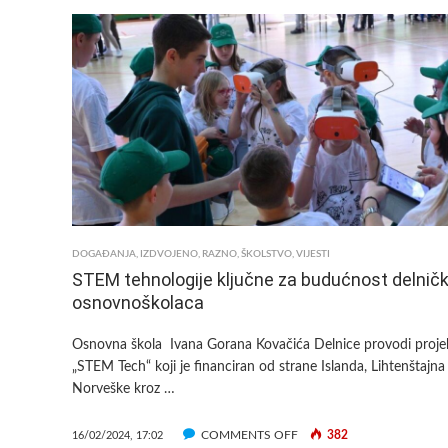
DUGOM
SELU
PREPOZNAT
TRUD
POMOĆNIKA
U
NASTAVI:-
DOBIT
ĆE
MJESEČNI
NEOPOREZIVI
DODATAK
DOGAĐANJA
,
IZDVOJENO
,
RAZNO
,
ŠKOLSTVO
,
VIJESTI
NA
STEM tehnologije ključne za budućnost delničk
PLAĆU
osnovnoškolaca
Osnovna škola Ivana Gorana Kovačića Delnice provodi proje
„STEM Tech“ koji je financiran od strane Islanda, Lihtenštajna 
Norveške kroz …
ON
COMMENTS OFF
382
16/02/2024, 17:02