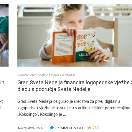
MODERNIZACIJA
VODNOKOMUNALNE
INFRASTRUKTURE
VRBOVEC
DOGAĐANJA
,
RAZNO
,
ŠKOLSTVO
,
VIJESTI
ih
Grad Sveta Nedelja financira logopedske vježbe 
djecu s područja Svete Nedelje
kt
Grad Sveta Nedelja osigurao je sredstva za prvu digitalnu
i
logopedsku vježbenicu za djecu s artikulacijskim poremećajima 
,,Kokolingo”. Kokolingo je …
ON
COMMENTS OFF
283
16/02/2024, 15:45