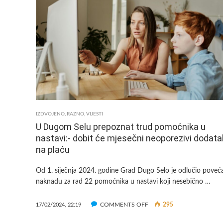
FRIZERA
I
KOZMETIČARA
IZDVOJENO
,
RAZNO
,
VIJESTI
U Dugom Selu prepoznat trud pomoćnika u
nastavi:- dobit će mjesečni neoporezivi dodata
na plaću
Od 1. siječnja 2024. godine Grad Dugo Selo je odlučio poveća
naknadu za rad 22 pomoćnika u nastavi koji nesebično …
ON
COMMENTS OFF
295
17/02/2024, 22:19
U