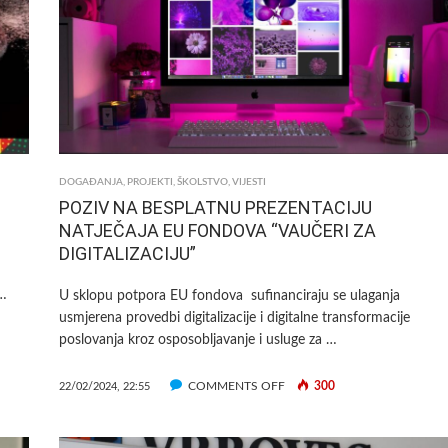
S
PODRUČJA
GRADA
SVETE
NEDELJE
DOGAĐANJA
,
PROJEKTI
,
ŠKOLSTVO
,
VIJESTI
POZIV NA BESPLATNU PREZENTACIJU
NATJEČAJA EU FONDOVA “VAUČERI ZA
DIGITALIZACIJU”
 …
U sklopu potpora EU fondova sufinanciraju se ulaganja
usmjerena provedbi digitalizacije i digitalne transformacije
poslovanja kroz osposobljavanje i usluge za …
ON
COMMENTS OFF
300
22/02/2024, 22:55
POZIV
NA