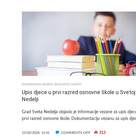
STEM
TEHNOLOGIJE
KLJUČNE
ZA
BUDUĆNOST
DELNIČKIH
OSNOVNOŠKOLACA
DOGAĐANJA
,
RAZNO
,
ŠKOLSTVO
,
VIJESTI
Upis djece u prvi razred osnovne škole u Svetoj
Nedelji
Grad Sveta Nedelja objavio je informacije vezane za upis djec
prvi razred osnovne škole. Dokumentaciju vezanu za upis dje
ON
COMMENTS OFF
313
15/02/2024, 15:41