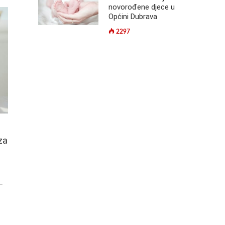
novorođene djece u
Općini Dubrava
2297
za
–