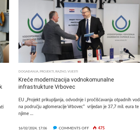
BESPLATNU
PREZENTACIJU
NATJEČAJA
EU
FONDOVA
“VAUČERI
ZA
DIGITALIZACIJU”
DOGAĐANJA
,
PROJEKTI
,
RAZNO
,
VIJESTI
Kreće modernizacija vodnokomunalne
k
infrastrukture Vrbovec
EU „Projekt prikupljanja, odvodnje i pročišćavanja otpadnih vod
na području aglomeracije Vrbovec“ vrijedan je 37,7 mil. eura te
ti
njime …
ON
COMMENTS OFF
475
16/02/2024, 17:06
KREĆE