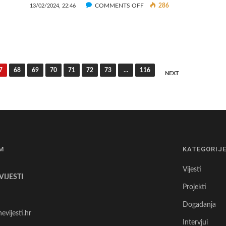
ON
COMMENTS OFF
286
13/02/2024, 22:46
U
DUGOM
SELU
SUSRET
DRŽAVNOG
TAJNIKA
7
68
69
70
71
72
73
…
116
NEXT
S
OBRTNICIMA
M
KATEGORIJ
Vijesti
IJESTI
Projekti
Događanja
evijesti.hr
Intervjui