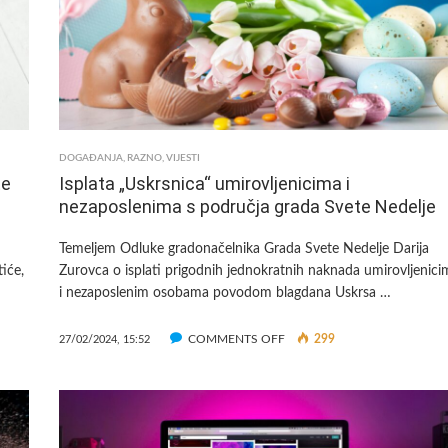
DOGAĐANJA
,
RAZNO
,
VIJESTI
te
Isplata „Uskrsnica“ umirovljenicima i
nezaposlenima s područja grada Svete Nedelje
Temeljem Odluke gradonačelnika Grada Svete Nedelje Darija
iće,
Zurovca o isplati prigodnih jednokratnih naknada umirovljenici
i nezaposlenim osobama povodom blagdana Uskrsa …
ON
COMMENTS OFF
299
27/02/2024, 15:52
ISPLATA
„USKRSNICA“
UMIROVLJENICIMA
I
NEZAPOSLENIMA