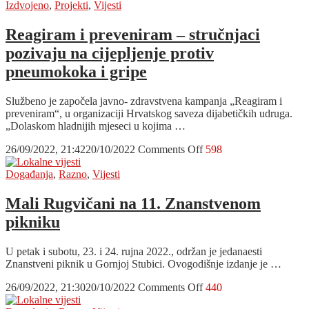
pješačkih
ovogodišnjoj
Izdvojeno
,
Projekti
,
Vijesti
staza
Zlatnoj
igli
Reagiram i preveniram – stručnjaci
razglednice
pozivaju na cijepljenje protiv
16
dizajnera
pneumokoka i gripe
s
Dolca
Službeno je započela javno- zdravstvena kampanja „Reagiram i
preveniram“, u organizaciji Hrvatskog saveza dijabetičkih udruga.
„Dolaskom hladnijih mjeseci u kojima …
on
26/09/2022, 21:42
20/10/2022
Comments Off
598
Reagiram
i
Događanja
,
Razno
,
Vijesti
preveniram
–
Mali Rugvičani na 11. Znanstvenom
stručnjaci
pikniku
pozivaju
na
cijepljenje
U petak i subotu, 23. i 24. rujna 2022., održan je jedanaesti
protiv
Znanstveni piknik u Gornjoj Stubici. Ovogodišnje izdanje je …
pneumokoka
i
on
26/09/2022, 21:30
20/10/2022
Comments Off
440
gripe
Mali