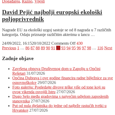
Rugvičani
Događanja
,
Razno
,
Vijesti
na
11.
David Pejić najbolji europski ekološki
Znanstvenom
poljoprivrednik
pikniku
Nagrade EU za ekološki uzgoj sastoje se od 8 nagrada u 7 različitih
kategorija. Odaju priznanje različitim akterima u lancu …
on
24/09/2022, 16:15
20/10/2022
Comments Off
430
Posts
David
Previous
1
…
86
87
88
89
90
91
92
93
94
95
96
97
98
…
116
Next
Pejić
pagination
najbolji
Zadnje objave
europski
ekološki
Završena obnova Društvenog dom u Zapolju u Općini
poljoprivrednik
Rešetari
31/07/2026
Općina Dubrava i ove godine financira radne bilježnice za sve
osnovnoškolce
29/07/2026
Foto galerija: Pogledajte divove teške više od tone koji su
ovog vikenda osvojili Istru
27/07/2026
Dugo Selo među gradovima s najvećim udjelom zaposlenih
stanovnika
27/07/2026
Put od nula djelatnika do jedne od najbrže rastućih tvrtki u
Hrvatskoj
27/07/2026