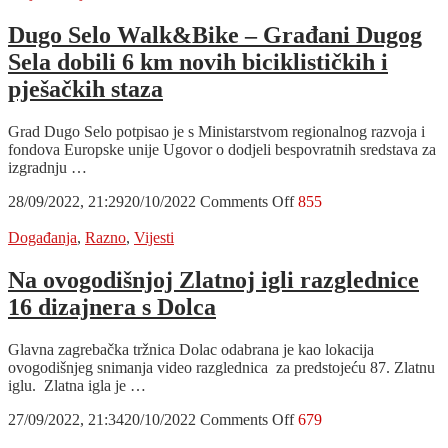
Samoboru
–
Dugo Selo Walk&Bike – Građani Dugog
Stali
Sela dobili 6 km novih biciklističkih i
smo
na
pješačkih staza
kraj
kaosu
Grad Dugo Selo potpisao je s Ministarstvom regionalnog razvoja i
u
fondova Europske unije Ugovor o dodjeli bespovratnih sredstava za
Komunalcu
izgradnju …
on
28/09/2022, 21:29
20/10/2022
Comments Off
855
Dugo
Selo
Događanja
,
Razno
,
Vijesti
Walk&Bike
–
Na ovogodišnjoj Zlatnoj igli razglednice
Građani
16 dizajnera s Dolca
Dugog
Sela
dobili
Glavna zagrebačka tržnica Dolac odabrana je kao lokacija
6
ovogodišnjeg snimanja video razglednica za predstojeću 87. Zlatnu
km
iglu. Zlatna igla je …
novih
biciklističkih
on
27/09/2022, 21:34
20/10/2022
Comments Off
679
i
Na