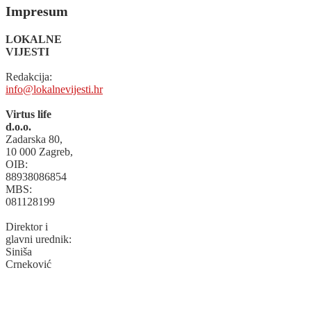
Impresum
LOKALNE
VIJESTI
Redakcija:
info@lokalnevijesti.hr
Virtus life
d.o.o.
Zadarska 80,
10 000 Zagreb,
OIB:
88938086854
MBS:
081128199
Direktor i
glavni urednik:
Siniša
Crneković