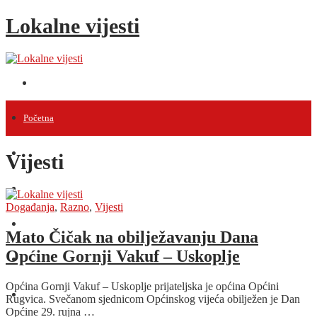
Lokalne vijesti
Početna
Vijesti
Vijesti
Projekti
Događanja
,
Razno
,
Vijesti
Događanja
Mato Čičak na obilježavanju Dana
Općine Gornji Vakuf – Uskoplje
Intervjui
Općina Gornji Vakuf – Uskoplje prijateljska je općina Općini
Razno
Rugvica. Svečanom sjednicom Općinskog vijeća obilježen je Dan
Općine 29. rujna …