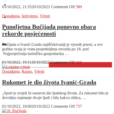
O nama
on
03/10/2022, 21:35
20/10/2022
Comments Off
589
Mato
Čičak
Događanja
,
Izdvojeno
,
Vijesti
Oglašavanje
na
obilježavanju
Punoljetna Bučijada ponovno obara
Dana
Kontakt
rekorde posjećenosti
Općine
Gornji
Vakuf
Bučijada u Ivanić-Gradu najiščekivaniji je vjesnik jeseni, a ove
–
godine svoja je vrata posjetiteljima otvorila po 18. put!
Uskoplje
Najposjećenija turističko-gospodarska …
on
01/10/2022, 19:11
20/10/2022
Comments Off
444
Punoljetna
Bučijada
Događanja
,
Razno
,
Vijesti
ponovno
obara
Rukomet je dio života Ivanić-Grada
rekorde
posjećenosti
„Sport je uvijek bi sustavni dio ljudskog života. Za rukomet bilo je
dovoljno najmanje dvoje ljudi i bilo kakva oblica, …
on
01/10/2022, 18:00
20/10/2022
Comments Off
757
Rukomet