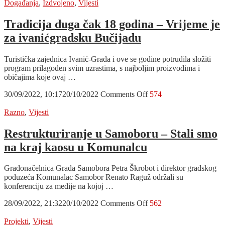
je
Događanja
,
Izdvojeno
,
Vijesti
dio
života
Tradicija duga čak 18 godina – Vrijeme je
Ivanić-
za ivanićgradsku Bučijadu
Grada
Turistička zajednica Ivanić-Grada i ove se godine potrudila složiti
program prilagođen svim uzrastima, s najboljim proizvodima i
običajima koje ovaj …
on
30/09/2022, 10:17
20/10/2022
Comments Off
574
Tradicija
duga
Razno
,
Vijesti
čak
18
Restrukturiranje u Samoboru – Stali smo
godina
na kraj kaosu u Komunalcu
–
Vrijeme
je
Gradonačelnica Grada Samobora Petra Škrobot i direktor gradskog
za
poduzeća Komunalac Samobor Renato Raguž održali su
ivanićgradsku
konferenciju za medije na kojoj …
Bučijadu
on
28/09/2022, 21:32
20/10/2022
Comments Off
562
Restrukturiranje
u
Projekti
,
Vijesti