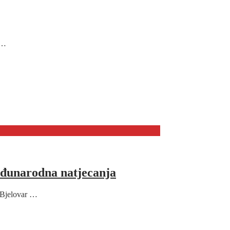
 …
međunarodna natjecanja
 Bjelovar …