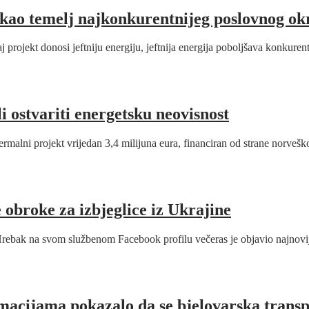
 kao temelj najkonkurentnijeg poslovnog ok
rojekt donosi jeftniju energiju, jeftnija energija poboljšava konkuren
i ostvariti energetsku neovisnost
malni projekt vrijedan 3,4 milijuna eura, financiran od strane norvešk
obroke za izbjeglice iz Ukrajine
rebak na svom službenom Facebook profilu večeras je objavio najnovi
rmacijama pokazalo da se bjelovarska transp