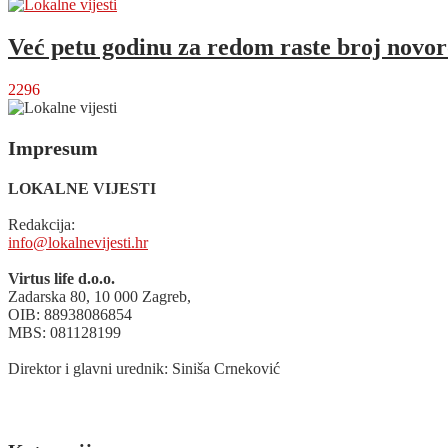
Već petu godinu za redom raste broj novo
2296
Impresum
LOKALNE VIJESTI
Redakcija:
info@lokalnevijesti.hr
Virtus life d.o.o.
Zadarska 80, 10 000 Zagreb,
OIB: 88938086854
MBS: 081128199
Direktor i glavni urednik: Siniša Crneković