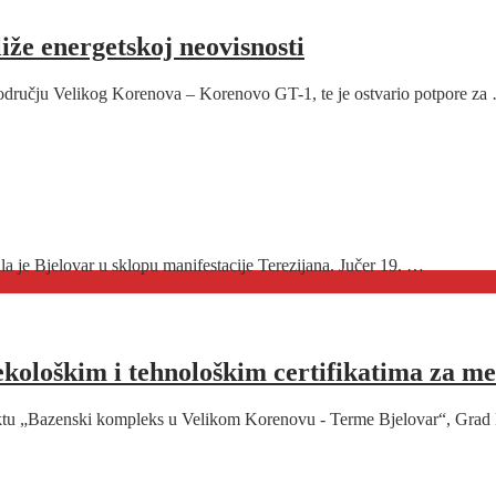
iže energetskoj neovisnosti
a području Velikog Korenova – Korenovo GT-1, te je ostvario potpore za
la je Bjelovar u sklopu manifestacije Terezijana. Jučer 19. …
ekološkim i tehnološkim certifikatima za 
ektu „Bazenski kompleks u Velikom Korenovu - Terme Bjelovar“, Grad