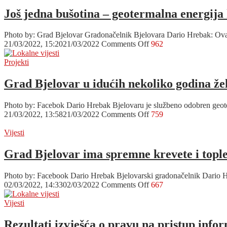
prvi
bazenski
Još jedna bušotina – geotermalna energija
kompleks
s
Photo by: Grad Bjelovar Gradonačelnik Bjelovara Dario Hrebak: Ovaj p
ekološkim
on
21/03/2022, 15:20
21/03/2022
Comments Off
962
i
Još
tehnološkim
jedna
Projekti
certifikatima
bušotina
za
–
Grad Bjelovar u idućih nekoliko godina žel
međunarodna
geotermalna
natjecanja
energija
Photo by: Facebok Dario Hrebak Bjelovaru je službeno odobren geoter
kao
on
21/03/2022, 13:58
21/03/2022
Comments Off
759
temelj
Grad
najkonkurentnijeg
Bjelovar
Vijesti
poslovnog
u
okruženja
idućih
Grad Bjelovar ima spremne krevete i tople 
u
nekoliko
Hrvatskoj
godina
Photo by: Facebook Dario Hrebak Bjelovarski gradonačelnik Dario H
želi
on
02/03/2022, 14:33
02/03/2022
Comments Off
667
ostvariti
Grad
energetsku
Bjelovar
Vijesti
neovisnost
ima
spremne
Rezultati izvješća o pravu na pristup info