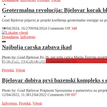
obnova
O nama
Gradskog
Geotermalna revolucija: Bjelovar korak bl
muzeja
Oglašavanje
Bjelovar
Grad Bjelovar prijavio je projekt korištenja geotermalne energije n
vrijedna
više
on
09/04/2024, 16:27
09/04/2024
Comments Off
348
Kontakt
od
Geotermalna
2
revolucija:
Događanja
,
Izdvojeno
milijuna
Bjelovar
eura
korak
Najbolja carska zabava ikad
bliže
energetskoj
Photo by: Grad Bjelovar Po 26. put redu carica Marija Terezija posjeti
neovisnosti
on
19/06/2022, 13:45
20/06/2022
Comments Off
666
Najbolja
carska
Projekti
,
Vijesti
zabava
ikad
Bjelovar dobiva prvi bazenski kompleks s 
Photo by: Grad Bjelovar Potpisom Sporazuma o partnerstvu na proj
on
12/04/2022, 11:38
12/04/2022
Comments Off
697
Bjelovar
dobiva
Izdvojeno
,
Projekti
,
Vijesti