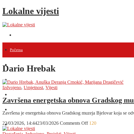
Lokalne vijesti
Početna
Vijesti
Dario Hrebak
Projekti
Izdvojeno
,
Umjetnost
,
Vijesti
Događanja
Završena energetska obnova Gradskog muze
Intervjui
Završena je energetska obnova Gradskog muzeja Bjelovar koja se 
on
23/03/2026, 14:44
23/03/2026
Comments Off
120
Razno
Završena
energetska
Događanja
,
Izdvojeno
,
Projekti
,
Vijesti