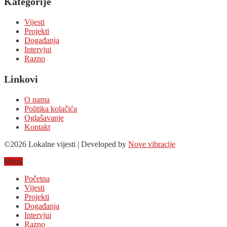
Kategorije
Vijesti
Projekti
Događanja
Intervjui
Razno
Linkovi
O nama
Politika kolačića
Oglašavanje
Kontakt
©2026 Lokalne vijesti | Developed by
Nove vibracije
Menu
Početna
Vijesti
Projekti
Događanja
Intervjui
Razno