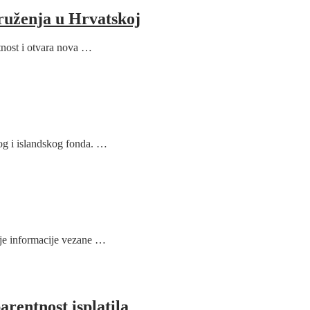
ruženja u Hrvatskoj
tnost i otvara nova …
og i islandskog fonda. …
je informacije vezane …
arentnost isplatila