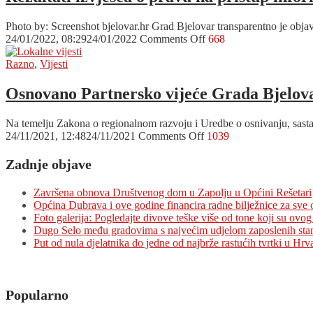
krevete
i
Photo by: Screenshot bjelovar.hr Grad Bjelovar transparentno je obj
tople
on
24/01/2022, 08:29
24/01/2022
Comments Off
668
obroke
Rezultati
za
izvješća
Razno
,
Vijesti
izbjeglice
o
iz
pravu
Osnovano Partnersko vijeće Grada Bjelovar
Ukrajine
na
pristup
Na temelju Zakona o regionalnom razvoju i Uredbe o osnivanju, sastav
informacijama
on
24/11/2021, 12:48
24/11/2021
Comments Off
1039
pokazalo
Osnovano
da
Partnersko
Zadnje objave
se
vijeće
bjelovarska
Grada
transparentnost
Završena obnova Društvenog dom u Zapolju u Općini Rešetari
Bjelovara
isplatila
Općina Dubrava i ove godine financira radne bilježnice za sve
i
Foto galerija: Pogledajte divove teške više od tone koji su ovog 
pet
Dugo Selo među gradovima s najvećim udjelom zaposlenih sta
općina-
Put od nula djelatnika do jedne od najbrže rastućih tvrtki u Hrv
Održana
1.
sjednica
Popularno